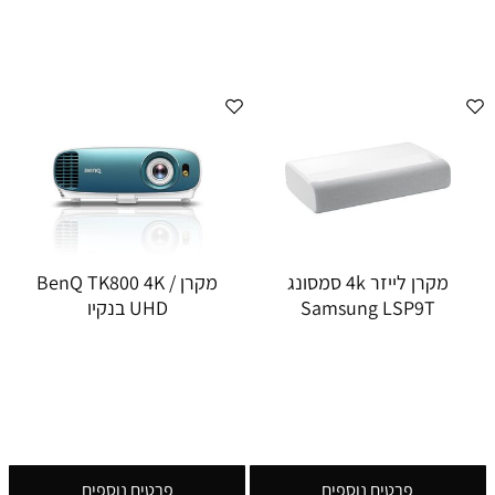
מקרן לייזר 4k סמסונג
מקרן BenQ TK800 4K /
Samsung LSP9T
UHD בנקיו
פרטים נוספים
פרטים נוספים