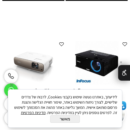
✕
מקרן אינפוקוס InFocus
מקרן 4K קולנוע ביתי BenQ
IN2116
W2700 עם HDR10 ו- איריס
לידיעתך, באתרנו נעשה שימוש בקבצי Cookies, לרבות של צדדים
שלישיים, לצורך ניתוח השימוש באתר, שיפור חוויית הגלישה והצגת
דינמי לסצנות חדות
פרסום מותאם אישית. המשך גלישה באתר מהווה את הסכמתך לשימוש
משופרות.True 4K UHD
שלום 👋 אני הצ'אטבוט של האתר!
זה. לפרטים נוספים ניתן לעיין במדיניות הפרטיות.
מדיניות הפרטיות
צריך עזרה? התחל שיחה.
Projector with DCI-
מאשר
P3/Rec.709 and HDR-PRO