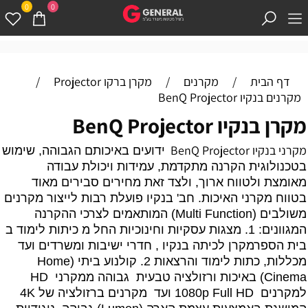
0
0
דף הבית
/
מקרנים
/
מקרן ברקו Projector
/
מקרנים בנקיו BenQ Projector
מקרן בנקיו BenQ Projector
מקרני בנקיו BenQ Projector
ידועים באיכותם הגבוהה, שימוש
בטכנולוגית הקרנה מתקדמת, עמידות ויכולת עבודה
מאומצת ולטווח ארוך, ולצד זאת מחירים סבירים מאוד
בטווח מקרני האיכות. חב' בנקיו פועלת רבות לייצור מקרנים
משולבים (Multi Function) המותאמים לצרכי ההקרנה
המגוונים: 1. מצגות עסקיות וחינוכיות החל מ
כיתות לימוד ב
בית הספר
מקרן לכיתה בנקיו
, חדרי ישיבות ומשרדים ועד
מכללות, כתות לימוד והרצאות 2.
קולנוע ביתי
(Home
Cinema) באיכות ורזולציה טבעית גבוהה מ
מקרני HD
ל
מקרנים 1080p Full HD
ועד מקרנים ברזולציה של 4K