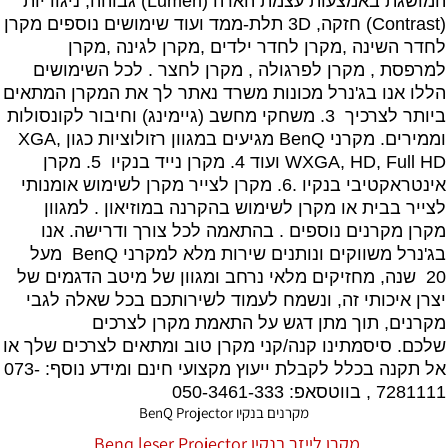
המושגת באמצעות עצמת הארה (Lumen) גבוהה, ניגודיות
(Contrast) חזקה, 3D תלת-ממד ועוד שימושים נוספים מקרן
לחדר השינה ,מקרן לחדר ילדים ,מקרן לגינה ,מקרן
למרפסת , מקרן לפרגולה , מקרן לחצר . לכל השימושים
הללו אנו בג'נרל מכונות משרד נאתר לך את המקרן המתאים
ביותר לצרכיך 3. משחקי מחשב (גיימינג) וחיבור לקונסולות
וממירים.
מקרני BenQ
מגיעים במגוון רזולוציות כגון
,
XGA
Full HD
,
HD
WXGA,
ועוד 4.
מקרן נייד
בנקיו 5.
מקרן
אינטראקטיב
י בנקיו .6. מקרן לצייר מקרן לשימוש אומנותי
לצייר בבית או מקרן לשימוש בהקרנה במוזיאון . למגוון
מקרן מקרנים
נוספים . בהתאמה לכל צורך ודרישה. אנו
בג'נרל משווקים ונותנים שירות מלא למקרני
BenQ
מעל
20 שנה, מחזיקים מלאי נרחב ומגוון של מיטב הדגמים של
יצרן איכותי זה, ונשמח לעמוד לשירותכם בכל שאלה לגבי
מקרנים, תוך מתן דגש על התאמת מקרן לצרכים
שלכם. סיסמתינו קנה/קני מקרן טוב ומתאים לצרכים שלך או
אל תקנה בכלל לקבלת ייעוץ מקצועי חינם ומידע נוסף:
073-
7281111 , בווטסאפ: 050-3461-333
מקרנים בנקיו BenQ Projector
מקרן לייזר בנקיו Benq leser Projector