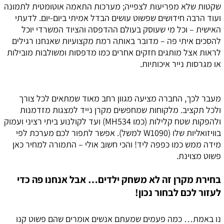
שקטות שלא מפריעות לצפייה; מערכות התאמה אוטומטית לתמונה
ועוד הרבה חידושים שפשוט עושים הבדל אמיתי ביום-יום. לדעתי
האישית – וכל מי שעוסק בעולם ההדפסה והציוד המשרדי יוכל
להסכים איתי פה – מדובר באותה רמת מקצועיות שאנחנו רגילים
לראות אצל מותגים חזקים אחרים כמו מדפסות ומשולבות מובילות
או מגרסות נייר איכותיות.
מעבר לכך, החברה מציעה מגוון רחב מאוד שמתאים לכל צורך
ולכל תקציב. מלקוחות שמחפשים מקרן נייד למצגות מזדמנות
ולהפקות שטח קלילות (כמו MH534) ועד לקולנוע ביתי רציני ועמוק
בוויזואליות שלו (W1090 למשל). אפשר לתפור לכם מערכת לפי
מידה ממש כמו כפפה ליד! והכי חשוב אולי – התמורה למחיר כאן
פשוט מצוינת.
בחירת מקרן זה לא משחק ילדים… אבל אנחנו פה כדי
לעזור לכם לבחור נכון!
נו באמת… כמה פעמים שמעתם אנשים אומרים שהם פשוט קנו