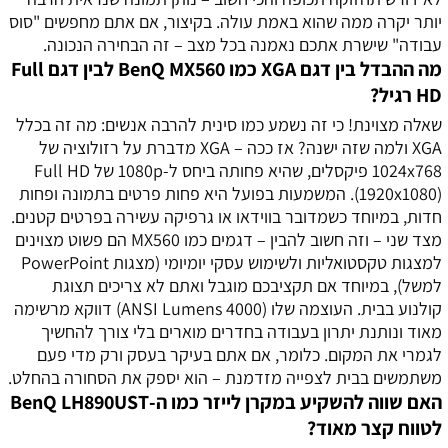
יותר יקרה ממה שהוא באמת עולה. בקיצור, אם אתם מחפשים "סוס
עבודה" שישרת אתכם נאמנה בכל מצב – זה הבחירה הנכונה.
מה ההבדל בין דגם XGA כמו BenQ MX560 לבין דגם Full
HD רגיל?
שאלה מצוינת! כי זה נשמע כמו סינית להרבה אנשים: מה זה בכלל
XGA ולמה שזה ישנה? אז ככה – XGA מדברת על רזולוציה של
1024x768 פיקסלים, שהיא פחותה ביחס ל-1080p של Full HD
(1920x1080). המשמעות בפועל היא פחות פרטים בתמונה ופחות
חדות, במיוחד כשמדובר בווידאו או גרפיקה עשירה בפרטים קטנים.
מצד שני – וזה חשוב להבין – דגמים כמו MX560 הם פשוט מצוינים
למצגות טקסטואליות ולשימוש עסקי יומיומי (מצגות PowerPoint
למשל), במיוחד אם תקציבכם מוגבל ואתם לא צריכים תצוגת
קולנוע בבית. העוצמה שלו (4000 ANSI Lumens) דווקא מרשימה
מאוד ונותנת יתרון בעבודה בחדרים מוארים בלי צורך להחשיך
לגמרי את המקום. כלומר, אם אתם בעיקר בעסק ורק מדי פעם
משתמשים בבית לצפייה מזדמנת – הוא יספק את הסחורה בהחלט.
האם שווה להשקיע במקרן לייזר כמו ה-BenQ LH890UST
לטווח קצר מאוד?