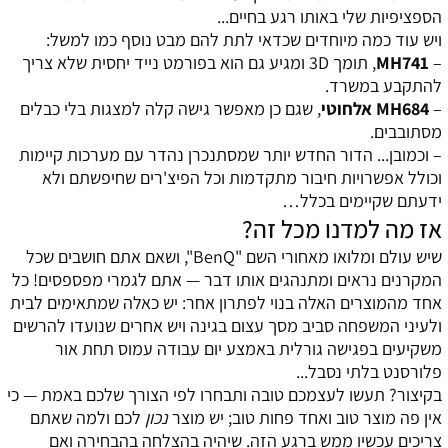
הספציפיות שלי באותו רגע בחיים...
ויש עוד כמה מיוחדים שכדאי לתת להם מבט נוסף כמו למשל:
–
MH741
, תומך 3D ומגיע גם הוא בפורמט נייד יחסית שלא צריך
להתקבע במשרד.
–
MH684 אלחוטי
, שגם כן מאפשר גישה קלה למצגות בלי כבלים
מסתובבים.
– וכמובן... הדור החדש יותר שמסתנכרן נהדר עם מערכות קיימות
וכולל אפשרויות חיבור מתקדמות וכל הפיצ'רים שחיפשתם ולא
ידעתם שקיימים בכלל…
אז מה למדנו מכל זה?
שיש עולם ומלואו מאחורי השם "BenQ", ושאם אתם חושבים שכל
המקרנים נראים ומתנהגים אותו דבר — אתם לגמרי מפספסים! כל
אחד מהמוצרים האלה בנוי לפתרון אחר: יש כאלה שמתאימים לבית
ולעיני המשפחה סביב מסך עצום בגינה ויש אחרים שנועדו להרשים
משקיעים בפגישה גורלית באמצע יום עבודה עמוס תחת אור
פלורסנט בלתי נסבל...
בקיצור? תעשו לעצמכם טובה ותבחרו לפי הצורך שלכם באמת — כי
אין פה מוצר טוב ואחד פחות טוב; יש מוצר
נכון
לכם ולמה שאתם
צריכים עכשיו ממש ברגע הזה. שיהיה בהצלחה בהבחירה ואם