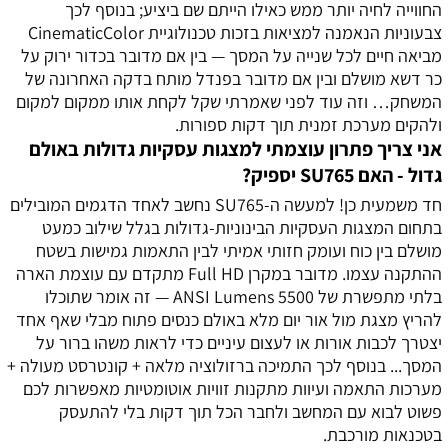
החווייה לחיה יותר ממש כאילו הייתם שם ביציע; בנוסף לכך
צבעוניות הנאמנה למציאות בזכות טכנולוגיית CinematicColor
מביאה חיים לכל שנייה על המסך — בין אם מדובר בכדור ירוק על
כר דשא מושלם ובין אם מדובר בפנדל מותח בדקה האחרונה של
המשחק… וזה עוד לפני שאמרתי שקל לקחת אותו ממקום למקום
ולהקים מערכת זמנית תוך דקות ספורות.
אני צריך פתרון עוצמתי למצגות עסקיות גדולות באולם
גדול - האם SU765 יספיק?
חד משמעית כן! למעשה ה-SU765 נחשב לאחד הדגמים המובילים
בתחום המצגות העסקיות הבינוניות-גדולות בגלל שילוב כמעט
מושלם בין כוח ועומק חזותי אמיתי לבין התאמות גמישות בשטח
ההתקנה עצמו. מדובר במקרן Full HD מתקדם עם עוצמת הארה
בלתי מתפשרת של 5500 ANSI Lumens — זה אומר שתוכלו
להריץ מצגת מול אור יום מלא באולם כנסים פתוח מבלי שאף אחד
יצטרך לכבות אורות או לעצום עיניים כדי לראות משהו ברור על
המסך... בנוסף לכך התמיכה ברזולוציה מלאה + קונטרסט מעולה +
מערכות התאמה ועיוות מתקנות זוויות אוטומטיות מאפשרות לכם
פשוט לבוא עם המחשב ולחבר הכל תוך דקות בלי להתעסק
בטכנאות מורכבת.