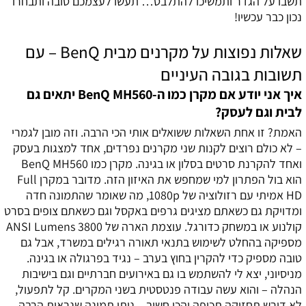
תשבו על הגדר ותמשיכו להתלבט… תעשו לעצמכם טובה ותבחרו
נכון כבר עכשיו!
שאלות נפוצות על מקרנים מבית BenQ – עם
תשובות בגובה העיניים
איך אני יודע אם מקרן כמו ה-BenQ MH560 יתאים גם
לבית וגם לעסק?
האמת? זו אחת השאלות ששואלים אותי הכי הרבה. וזה מובן לגמרי
– לא כולם רוצים לקנות שני מקרנים נפרדים, אחד למצגות בעסק
ואחד להקרנת סרטים בסלון או בגינה. מקרן כמו BenQ MH560
הוא בול הפתרון למי שמחפש את האיזון הזה. מדובר במקרן Full
HD אמיתי עם רזולוציה של 1080p, מה שאומר שהתמונה חדה
ומדויקת גם כשאתם מציגים גרפים באקסל וגם כשאתם צופים בסרט
קולנוע או במשחק כדורגל. עוצמת הארה של 3800 ANSI Lumens
מספיקה בהחלט לשימוש בתנאי תאורה רגילים במשרד, אבל גם
טובה מספיק כדי להקרין בחוץ בערב – נגיד בפרגולה או בגינה.
מניסיוני, יצא לי להשתמש בו גם באירועים חברתיים וגם בישיבות
הנהלה – והוא עשה עבודה פנטסטית בשני המקרים. קל לתפעול,
לא דורש תחזוקה תכופה והכי חשוב – נותן תמונה שנראית הרבה