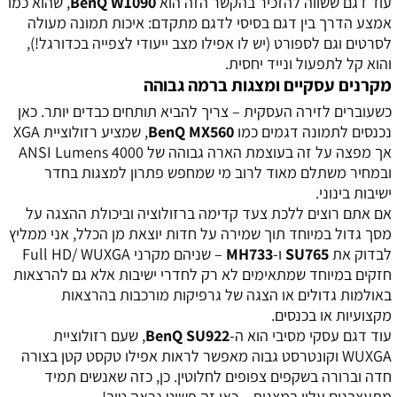
עוד דגם ששווה להזכיר בהקשר הזה הוא
BenQ W1090
, שהוא כמו
אמצע הדרך בין דגם בסיסי לדגם מתקדם: איכות תמונה מעולה
לסרטים וגם לספורט (יש לו אפילו מצב ייעודי לצפייה בכדורגל!),
והוא קל לתפעול ונייד יחסית.
מקרנים עסקיים ומצגות ברמה גבוהה
כשעוברים לזירה העסקית – צריך להביא תותחים כבדים יותר. כאן
נכנסים לתמונה דגמים כמו
BenQ MX560
, שמציע רזולוציית XGA
אך מפצה על זה בעוצמת הארה גבוהה של 4000 ANSI Lumens
ובמחיר משתלם מאוד לרוב מי שמחפש פתרון למצגות בחדר
ישיבות בינוני.
אם אתם רוצים ללכת צעד קדימה ברזולוציה וביכולת ההצגה על
מסך גדול במיוחד תוך שמירה על חדות יוצאת מן הכלל, אני ממליץ
לבדוק את
SU765
ו-
MH733
– שניהם מקרני Full HD/ WUXGA
חזקים במיוחד שמתאימים לא רק לחדרי ישיבות אלא גם להרצאות
באולמות גדולים או הצגה של גרפיקות מורכבות בהרצאות
מקצועיות או בכנסים.
עוד דגם עסקי מסיבי הוא ה-
BenQ SU922
, שעם רזולוציית
WUXGA וקונטרסט גבוה מאפשר לראות אפילו טקסט קטן בצורה
חדה וברורה בשקפים צפופים לחלוטין. כן, כזה שאנשים תמיד
מתעצבנים עליו במצגות... כאן זה פשוט נראה טוב!