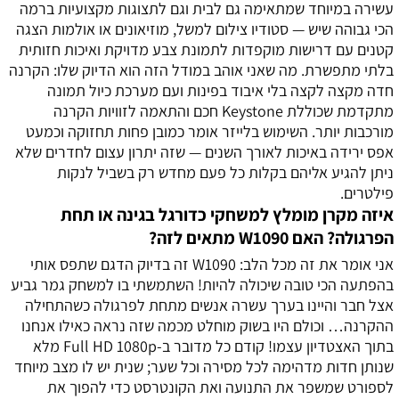
עשירה במיוחד שמתאימה גם לבית וגם לתצוגות מקצועיות ברמה
הכי גבוהה שיש — סטודיו צילום למשל, מוזיאונים או אולמות הצגה
קטנים עם דרישות מוקפדות לתמונת צבע מדויקת ואיכות חזותית
בלתי מתפשרת. מה שאני אוהב במודל הזה הוא הדיוק שלו: הקרנה
חדה מקצה לקצה בלי איבוד בפינות ועם מערכת כיול תמונה
מתקדמת שכוללת Keystone חכם והתאמה לזוויות הקרנה
מורכבות יותר. השימוש בלייזר אומר כמובן פחות תחזוקה וכמעט
אפס ירידה באיכות לאורך השנים — שזה יתרון עצום לחדרים שלא
ניתן להגיע אליהם בקלות כל פעם מחדש רק בשביל לנקות
פילטרים.
איזה מקרן מומלץ למשחקי כדורגל בגינה או תחת
הפרגולה? האם W1090 מתאים לזה?
אני אומר את זה מכל הלב: W1090 זה בדיוק הדגם שתפס אותי
בהפתעה הכי טובה שיכולה להיות! השתמשתי בו למשחק גמר גביע
אצל חבר והיינו בערך עשרה אנשים מתחת לפרגולה כשהתחילה
ההקרנה… וכולם היו בשוק מוחלט מכמה שזה נראה כאילו אנחנו
בתוך האצטדיון עצמו! קודם כל מדובר ב-Full HD 1080p מלא
שנותן חדות מדהימה לכל מסירה וכל שער; שנית יש לו מצב מיוחד
לספורט שמשפר את התנועה ואת הקונטרסט כדי להפוך את