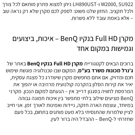
W2000, SU922 ו-LH890UST ניתן למצוא פתרון מותאם לכל צורך
ולכל תקציב. החזון שלנו פשוט: לספק לכם מקרן שלא רק נראה טוב
– אלא באמת עובד ללא פשרות.
מקרן Full HD בנקיו BenQ – איכות, ביצועים
וגמישות במקום אחד
ברוכים הבאים לקטגוריית
מקרן Full HD בנקיו BenQ
באתר של
ג'נרל מכונות משרד בע"מ
, המקום שבו טכנולוגיה פוגשת שימוש
חכם ומדויק. אם אתם מחפשים מקרן שישדרג כל מצגת עסקית,
יאיר את קירות הסלון בהקרנה קולנועית מרהיבה או יהפוך את
המרפסת לחוויה בסגנון דרייב אין – הגעתם למקום הנכון. מקרני
BenQ מציעים שילוב בלתי מתפשר בין איכות תמונה גבוהה
במיוחד, עוצמת הארה חזקה, ניידות ואמינות לאורך זמן. אני חייב
לציין שלמרות שהתנסיתי בלא מעט מותגים בתחום, בכל פעם
שחזרתי ל-BenQ – ההבדל היה ברור לעין.