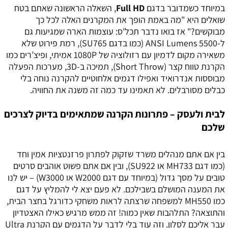
במיוחד כשמדובר בדגם
Full HD
, השאלה הראשונה שאתם בטח
שואלים היא "מה באמת הופך את המקרנים האלה לכל כך
מבוקשים?" אז בואו נדבר תכל'ס: עוצמות הארה שמגיעות גם
ל-5500 ANSI Lumens (כמו בדגם SU765), רמת פירוט שלא
משאירה מקום לדמיון עם רזולוציה של 1080P אמיתי, ופיצ’רים כמו
הקרנת טווח קצר (Short Throw), תמיכה ב-3D, מערכות הפעלה
מבוססות אנדרואיד ואפילו דגמים אלחוטיים להקרנה נוחה בלי
כבלים מסורבלים. לא תאמינו עד כמה זה משנה את החוויה.
לבית ולעסק – פתרונות הקרנה שמתאימים בדיוק לצרכים
שלכם
בין אם אתם מנהלים משרד שזקוק לפתרון פרזנטציות אמין וחד
(כמו דגם MH733 או SU922), ובין אם אתם פשוט אוהבים סרטים
טובים על מסך גדול (במיוחד עם דגם W2000 או W3000) – יש לנו
את המענה המושלם בשבילכם. לא פעם יצא לי להמליץ על דגם
כמו MH550 למשפחה שרצתה לראות משחקי כדורגל בחצר הבית,
והתוצאה? התלהבות שאין כמוה! זה ממש מרגיש כאילו האצטדיון
עבר אליכם לסלון. וזה עוד בלי לדבר על הדגמים עם הקרנת Ultra