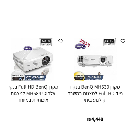
מקרן BenQ MH530 בנקיו
מקרן Full HD BenQ בנקיו
נייד Full HD למצגות במשרד
אלחוטי MH684 למצגות
וקולנוע ביתי
איכותיות במיוחד
₪
4,448