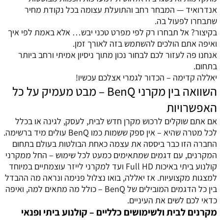
אנדרואיד — המבחר רחב והתועלת עצומה בכל נקודת מחיר
שתבחרו לפעול בה.
בקיצור? אל תבחרו רק לפי מפרט טכני יבש… אלא באמת לפי איך
ואיפה אתם הולכים להשתמש בזה לאורך זמן.
אנחנו פה לעזור לכם לבחור נכון מתוך ניסיון אמיתי ורחב ביותר
בתחום.
יאללה קדימה – הכדור לגמרי אצלכם עכשיו!
השוואה בין מקרני BenQ – מבט מעמיק על כל
האפשרויות
אם אתם שוקלים לרכוש מקרן חדש לבית, לעסק, לגינה או בכלל
לכל מטרה שהיא – אין ספק ששמות כמו BenQ עולים מיד ברשימה.
החברה הזו כבר ביססה את עצמה כאחת הבולטות בעולם בתחום
המקרנים, עם דגמים שמתאימים כמעט לכל שימוש – החל ממקרני
קולנוע ביתי באיכות Full HD ועד למקרני לייזר עוצמתיים במיוחד
למצגות מקצועיות. אז יאללה, בואו נצלול פנימה ונראה מה ההבדל
בין כל הדגמים המובילים של BenQ – כולל מה מתאים למה, ואיפה
כדאי לכם לשים את העיניים.
מקרנים לבית ולשימושים כלליים – קולנוע ביתי ופנאי