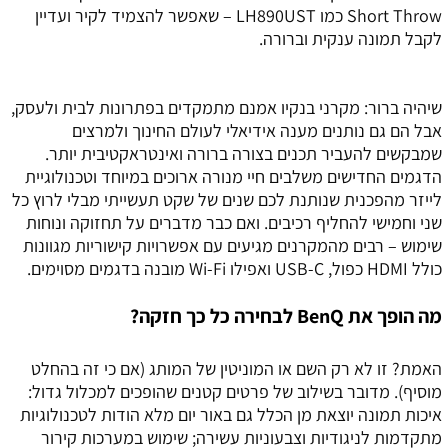
Short Throw כמו LH890UST – שאפשר להצמיד לקיר ועדיין
לקבל תמונה ענקית וברורה.
שיהיה ברור: מקרני בנקיו אמנם מתמקדים בפתרונות לבית ולעסק,
אבל הם גם נותנים מענה אידיאלי לעולם החינוך ולמרצים
שמבקשים להעביר תכנים בצורה ברורה ואינטראקטיבית יותר.
הדגמים החדישים משלבים חיי מנורה ארוכים במיוחד וטכנולוגיית
לייזר מהפכנית שנותנת לכם שנים של שקט תעשייתי מבלי לרוץ כל
שני וחמישי להחליף רכיבים. ואם כבר מדברים על תחזוקה ונוחות
שימוש – רבים מהמקרנים מגיעים עם אפשרויות קישוריות מגוונות
כולל HDMI כפול, USB-C ואפילו Wi-Fi מובנה בדגמים מסוימים.
מה הופך את BenQ לבחירה כל כך חזקה?
האמת? זו לא רק השם או המוניטין של המותג (אם כי זה בהחלט
מוסיף). מדובר בשילוב של פרטים קטנים שהופכים למכלול גדול:
איכות תמונה יוצאת מן הכלל גם באור יום מלא הודות לטכנולוגיות
מתקדמות לניגודיות וצבעוניות עשירה; שימוש במערכות קירור