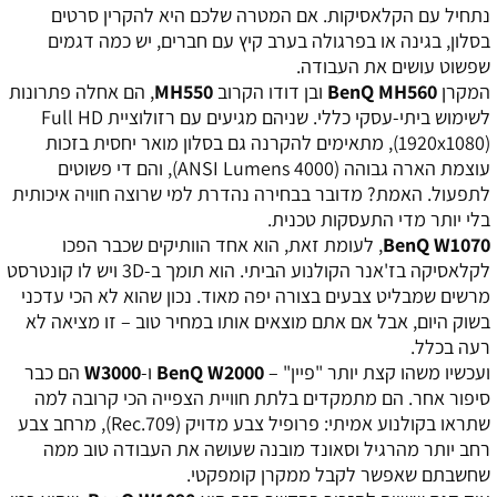
נתחיל עם הקלאסיקות. אם המטרה שלכם היא להקרין סרטים
בסלון, בגינה או בפרגולה בערב קיץ עם חברים, יש כמה דגמים
שפשוט עושים את העבודה.
המקרן
BenQ MH560
ובן דודו הקרוב
MH550
, הם אחלה פתרונות
לשימוש ביתי-עסקי כללי. שניהם מגיעים עם רזולוציית Full HD
(1920x1080), מתאימים להקרנה גם בסלון מואר יחסית בזכות
עוצמת הארה גבוהה (4000 ANSI Lumens), והם די פשוטים
לתפעול. האמת? מדובר בבחירה נהדרת למי שרוצה חוויה איכותית
בלי יותר מדי התעסקות טכנית.
BenQ W1070
, לעומת זאת, הוא אחד הוותיקים שכבר הפכו
לקלאסיקה בז'אנר הקולנוע הביתי. הוא תומך ב-3D ויש לו קונטרסט
מרשים שמבליט צבעים בצורה יפה מאוד. נכון שהוא לא הכי עדכני
בשוק היום, אבל אם אתם מוצאים אותו במחיר טוב – זו מציאה לא
רעה בכלל.
ועכשיו משהו קצת יותר "פיין" –
BenQ W2000
ו-
W3000
הם כבר
סיפור אחר. הם מתמקדים בלתת חוויית הצפייה הכי קרובה למה
שתראו בקולנוע אמיתי: פרופיל צבע מדויק (Rec.709), מרחב צבע
רחב יותר מהרגיל וסאונד מובנה שעושה את העבודה טוב ממה
שחשבתם שאפשר לקבל ממקרן קומפקטי.