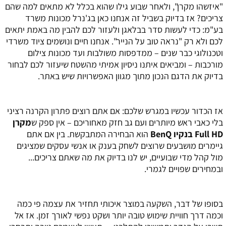
"איזשהו מקרן", ולאחר שבוע גילו שהוא בכלל לא מתאים למה שהם
צריכים? אז בדיוק בשביל זה אנחנו כאן בג'נרל מכונות משרד
בע"מ: כדי לעשות סדר בבלאגן ולעזור לכם להבין מה באמת יתאים
לכם ולא רק "נראה טוב על הנייר". אנחנו חיים ונושמים ציוד משרדי
וטכנולוגי כבר שנים – ממדפסות משולבות ועד מכונות צילום
מורכבות – ומביאים איתנו ניסיון אמיתי מהשטח שיעזור לכם לבחור
בדיוק את הדגם הנכון מתוך מגוון האפשרויות שיש באתר.
אז הכדור עכשיו במגרש שלכם: אם אתם רוצים פתרון הקרנה רציני
בלי כאבי ראש מיותרים ועם גב חזק מאחוריכם – אין ספק ש
מקרן
Full HD בנקיו BenQ
הוא הבחירה המתבקשת. בין אם אתם
גיימרים מושבעים שרוצים לשחק בענק או אנשי עסקים שמציגים
מול קהל מדי שבועיים, יש לנו בדיוק את מה שאתם צריכים...
ובמחירים שפויים לגמרי.
בסופו של דבר, השקעה במוצר איכותי תחזיר את עצמה פי כמה
וכמה דרך חוויית שימוש טובה יותר ושקט נפשי לאורך זמן. אז אל