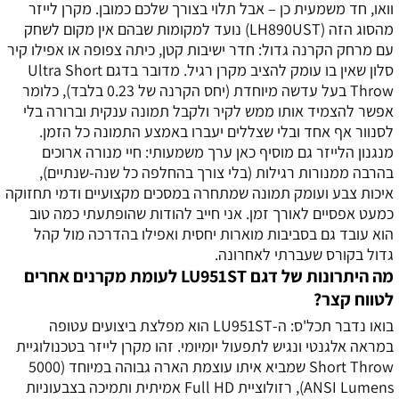
וואו, חד משמעית כן – אבל תלוי בצורך שלכם כמובן. מקרן לייזר
מהסוג הזה (LH890UST) נועד למקומות שבהם אין מקום לשחק
עם מרחק הקרנה גדול: חדר ישיבות קטן, כיתה צפופה או אפילו קיר
סלון שאין בו עומק להציב מקרן רגיל. מדובר בדגם Ultra Short
Throw בעל עדשה מיוחדת (יחס הקרנה של 0.23 בלבד), כלומר
אפשר להצמיד אותו ממש לקיר ולקבל תמונה ענקית וברורה בלי
לסנוור אף אחד ובלי שצללים יעברו באמצע התמונה כל הזמן.
מנגנון הלייזר גם מוסיף כאן ערך משמעותי: חיי מנורה ארוכים
בהרבה ממנורות רגילות (בלי צורך בהחלפה כל שנה-שנתיים),
איכות צבע ועומק תמונה שמתחרה במסכים מקצועיים ודמי תחזוקה
כמעט אפסיים לאורך זמן. אני חייב להודות שהופתעתי כמה טוב
הוא עובד גם בסביבות מוארות יחסית ואפילו בהדרכה מול קהל
גדול בקורס שעברתי לאחרונה.
מה היתרונות של דגם LU951ST לעומת מקרנים אחרים
לטווח קצר?
בואו נדבר תכל'ס: ה-LU951ST הוא מפלצת ביצועים עטופה
במראה אלגנטי ונגיש לתפעול יומיומי. זהו מקרן לייזר בטכנולוגיית
Short Throw שמביא איתו עוצמת הארה גבוהה במיוחד (5000
ANSI Lumens), רזולוציית Full HD אמיתית ותמיכה בצבעוניות