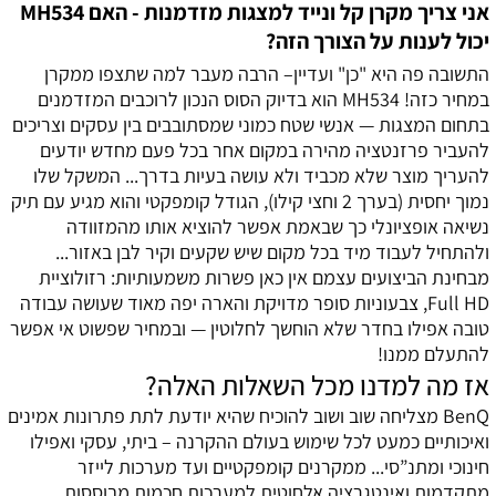
אני צריך מקרן קל ונייד למצגות מזדמנות - האם MH534
יכול לענות על הצורך הזה?
התשובה פה היא "כן" ועדיין– הרבה מעבר למה שתצפו ממקרן
במחיר כזה! MH534 הוא בדיוק הסוס הנכון לרוכבים המזדמנים
בתחום המצגות — אנשי שטח כמוני שמסתובבים בין עסקים וצריכים
להעביר פרזנטציה מהירה במקום אחר בכל פעם מחדש יודעים
להעריך מוצר שלא מכביד ולא עושה בעיות בדרך... המשקל שלו
נמוך יחסית (בערך 2 וחצי קילו), הגודל קומפקטי והוא מגיע עם תיק
נשיאה אופציונלי כך שבאמת אפשר להוציא אותו מהמזוודה
ולהתחיל לעבוד מיד בכל מקום שיש שקעים וקיר לבן באזור...
מבחינת הביצועים עצמם אין כאן פשרות משמעותיות: רזולוציית
Full HD, צבעוניות סופר מדויקת והארה יפה מאוד שעושה עבודה
טובה אפילו בחדר שלא הוחשך לחלוטין — ובמחיר שפשוט אי אפשר
להתעלם ממנו!
אז מה למדנו מכל השאלות האלה?
BenQ מצליחה שוב ושוב להוכיח שהיא יודעת לתת פתרונות אמינים
ואיכותיים כמעט לכל שימוש בעולם ההקרנה – ביתי, עסקי ואפילו
חינוכי ומתנ”סי... ממקרנים קומפקטיים ועד מערכות לייזר
מתקדמות ואינטגרציה אלחוטית למערכות חכמות מבוססות