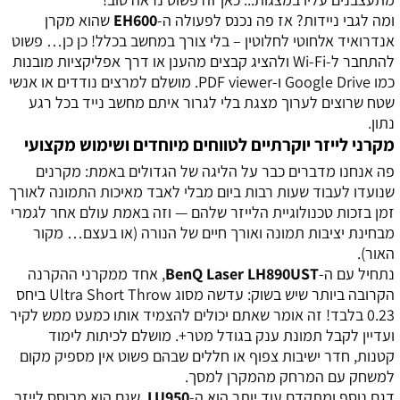
ומה לגבי ניידות? אז פה נכנס לפעולה ה-
EH600
שהוא מקרן
אנדרואיד אלחוטי לחלוטין – בלי צורך במחשב בכלל! כן כן… פשוט
להתחבר ל-Wi-Fi ולהציג קבצים מהענן או דרך אפליקציות מובנות
כמו Google Drive ו-PDF viewer. מושלם למרצים נודדים או אנשי
שטח שרוצים לערוך מצגת בלי לגרור איתם מחשב נייד בכל רגע
נתון.
מקרני לייזר יוקרתיים לטווחים מיוחדים ושימוש מקצועי
פה אנחנו מדברים כבר על הליגה של הגדולים באמת: מקרנים
שנועדו לעבוד שעות רבות ביום מבלי לאבד מאיכות התמונה לאורך
זמן בזכות טכנולוגיית הלייזר שלהם — וזה באמת עולם אחר לגמרי
מבחינת יציבות תמונה ואורך חיים של הנורה (או בעצם… מקור
האור).
נתחיל עם ה-
BenQ Laser LH890UST
, אחד ממקרני ההקרנה
הקרובה ביותר שיש בשוק: עדשה מסוג Ultra Short Throw ביחס
0.23 בלבד! זה אומר שאתם יכולים להצמיד אותו כמעט ממש לקיר
ועדיין לקבל תמונת ענק בגודל מטר+. מושלם לכיתות לימוד
קטנות, חדר ישיבות צפוף או חללים שבהם פשוט אין מספיק מקום
למשחק עם המרחק מהמקרן למסך.
דגם נוסף ומתקדם עוד יותר הוא ה-
LU950
, שגם הוא מבוסס לייזר