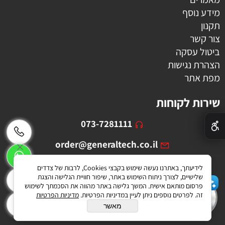
מידע נוסף
תקנון
צור קשר
ביטול עסקה
הצהרת נגישות
מפת אתר
שירות לקוחות
✕
073-7281111
order@generaltech.co.il
הבעש"ט 38, ירושלים
לידיעתך, באתרנו נעשה שימוש בקבצי Cookies, לרבות של צדדים
שלישיים, לצורך ניתוח השימוש באתר, שיפור חוויית הגלישה והצגת
הפייסבוק שלנו
פרסום מותאם אישית. המשך גלישה באתר מהווה את הסכמתך לשימוש
שלום 👋 אני הצ'אטבוט של האתר!
זה. לפרטים נוספים ניתן לעיין במדיניות הפרטיות.
מדיניות הפרטיות
צריך עזרה? התחל שיחה.
האינסטגרם שלנו
מאשר