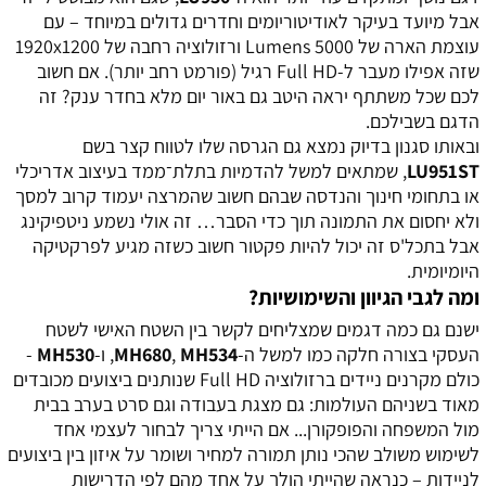
אבל מיועד בעיקר לאודיטוריומים וחדרים גדולים במיוחד – עם
עוצמת הארה של 5000 Lumens ורזולוציה רחבה של 1920x1200
שזה אפילו מעבר ל-Full HD רגיל (פורמט רחב יותר). אם חשוב
לכם שכל משתתף יראה היטב גם באור יום מלא בחדר ענק? זה
הדגם בשבילכם.
ובאותו סגנון בדיוק נמצא גם הגרסה שלו לטווח קצר בשם
LU951ST
, שמתאים למשל להדמיות בתלת־ממד בעיצוב אדריכלי
או בתחומי חינוך והנדסה שבהם חשוב שהמרצה יעמוד קרוב למסך
ולא יחסום את התמונה תוך כדי הסבר… זה אולי נשמע ניטפיקינג
אבל בתכל'ס זה יכול להיות פקטור חשוב כשזה מגיע לפרקטיקה
היומיומית.
ומה לגבי הגיוון והשימושיות?
ישנם גם כמה דגמים שמצליחים לקשר בין השטח האישי לשטח
העסקי בצורה חלקה כמו למשל ה-
MH534
,
MH680
, ו-
MH530
-
כולם מקרנים ניידים ברזולוציה Full HD שנותנים ביצועים מכובדים
מאוד בשניהם העולמות: גם מצגת בעבודה וגם סרט בערב בבית
מול המשפחה והפופקורן... אם הייתי צריך לבחור לעצמי אחד
לשימוש משולב שהכי נותן תמורה למחיר ושומר על איזון בין ביצועים
לניידות – כנראה שהייתי הולך על אחד מהם לפי הדרישות