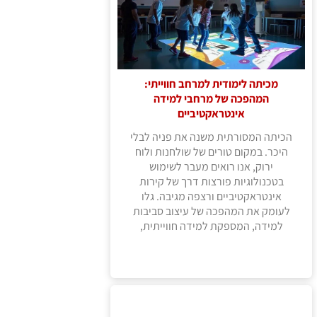
מכיתה לימודית למרחב חווייתי:
המהפכה של מרחבי למידה
אינטראקטיביים
הכיתה המסורתית משנה את פניה לבלי
היכר. במקום טורים של שולחנות ולוח
ירוק, אנו רואים מעבר לשימוש
בטכנולוגיות פורצות דרך של קירות
אינטראקטיביים ורצפה מגיבה. גלו
לעומק את המהפכה של עיצוב סביבות
למידה, המספקת למידה חווייתית,
משחוק ופרסונליזציה, והופכת את בית
הספר למקום רלוונטי שבו הילדים רוצים
להיות, לחקור וליצור.