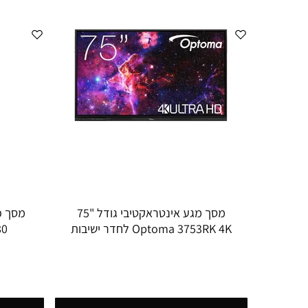
מסך מגע אינטראקטיבי גודל "75
מסך פו
Optoma 3753RK 4K לחדר ישיבות
P-80
ולבית הספר