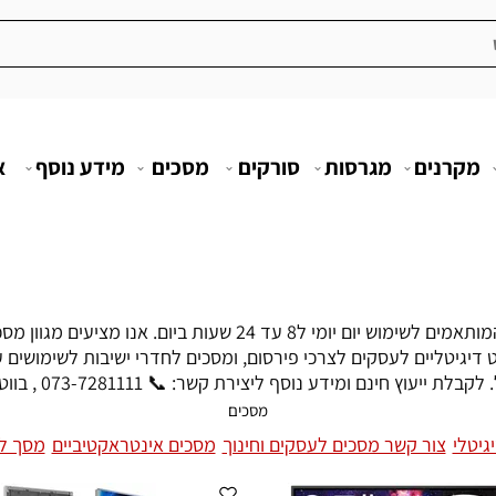
מקרנים
מגרסות
סורקים
מסכים
מידע נוסף
א
מסכים מקצועיים לעסק של ג'נרל הינם מסכים עוצמתיים המותאמים לשי
וט דיגיטליים לעסקים לצרכי פירסום, ומסכים לחדרי ישיבות לשימושים
דע נוסף ליצירת קשר: 📞 073-7281111 , בווטסאפ: 📱 050-3461-333.
מסכים
גיטלי
צור קשר מסכים לעסקים וחינוך
מסכים אינטראקטיביים
מסך לח