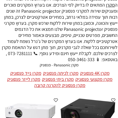
ה
מקרן
המתאים לו בדיוק לפי הצרכים. אנו בערוץ המקרנים מוכרים
ומעניקים שירות למקרני פנסוניק Panasonic projector זה שנים
רבות תוך עמידה במלאי נרחב, במחירים אטרקטיביים לצרכן, במתן
ייעוץ והכוונה, וכמובן במתן שירות ללקוח שרכש מקרן. בערוץ מקרני
פנסוניק Panasonic projector שלנו תמצאו את כל הדגמים
החשובים, מפרטים טכניים, טיפים, מבצעים וכאמור מחירים
אטרקטיביים ללקוח. אנו בערוץ המקרנים של ג'נרל נשמח לעמוד
לשירותכם בכל שאלה לגבי מקרנים, תוך מתן דגש על התאמת מקרן
לצרכים שלכם. לקבלת ייעוץ חינם ומידע נוסף: 📞 073-7281111 ,
בווטסאפ: 📱 050-3461-333
מקרן Panasonic - פנסוניק
מקרן 4K פנסוניק
מקרן לכיתה פנסוניק
מקרן נייד פנסוניק
מקרן מקצועי פנסוניק
מקרן ביתי פנסוניק
מקרן לייזר פנסוניק
מקרן פנסוניק להקרנה קרובה