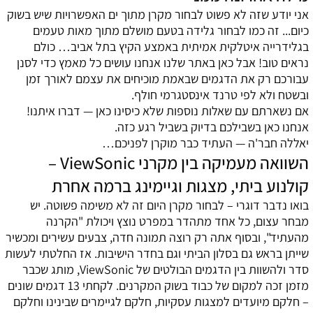
אני יודע שזה לא פשוט לבחור מקרן מתוך ים האפשרויות שיש בשוק
כיום... זה כמו לבחור גלידה בטעם מושלם מתוך מאות טעמים
בגלידרייה איטלקית אמיתית באמצע הקיץ בתל אביב… כולם
נראים טוב! אבל כאן באתר שלנו אנחנו עושים כל מאמץ כדי לסנן
עבורכם רק את הדגמים שבאמת מוכיחים את עצמם לאורך זמן
ובשטח ולא לפי טרנד אינסטגרמי חולף.
אם נשארתם עם שאלות נוספות שלא כיסינו כאן — דברו איתנו!
אנחנו כאן בשבילכם בדיוק בשביל רגע כזה.
יאללה חבר'ה — העתיד כבר מוקרן לפניכם…
השוואה מעמיקה בין מקרני ViewSonic –
קולנוע ביתי, מצגות וגיימינג ברמה אחרת
בואו נדבר דוגרי – לבחור מקרן היום זה לא משימה פשוטה. יש
מבחר עצום, כל אחד מתהדר במפרט נוצץ ויכולת "הקרנה
מהעתיד", ובסוף אתה רק רוצה תמונה חדה, צבעים עשירים ומכשיר
שייתן בראש גם בסלון הביתי וגם בחדר הישיבות. אז החלטתי לעשות
סדר ולהשוות בין הדגמים הבולטים של ViewSonic, מותג שכבר
מזמן זכה למקום של כבוד בשוק המקרנים. לקחתי 13 דגמים שונים
– חלקם מיועדים למצגות עסקיות, חלקם לגיימרים שבינינו וחלקם