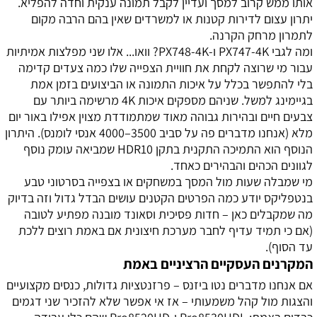
אותו ממש קרוב למסך ועדיין לקבל תמונה ענקית וחדה להפליא.
יתרון עצום לדירות קטנות או למשרדים שאין בהם הרבה מקום
לתמרון מרחק הקרנה.
ומה לגבי PX747-4K ו-PX748-4K? וואו... אלו שני מפלצות אמיתיות
עבור מי שרוצה לקחת את חוויית הצפייה שלו כמה צעדים קדימה
בלי להתפשר בכלל על איכות התמונה או הביצועים בזמן אמת
בגיימינג למשל. שניהם מספקים איכות 4K מרשימה ביותר עם
צבעים חיים ובהירות גבוהה מאוד שמתמודדת מצוין אפילו באור יום
מלא (אנחנו מדברים פה על סביב 3500–4000 אנסי לומנס). היתרון
הנוסף הוא התמיכה התקנית בתקן HDR10 שמביאה עומק נוסף
לגוונים הכהים והבהירים כאחד.
מי שמבלה שעות מול המסך במשחקים או בצפייה בסרטוני טבע
בנטפליקס יודע כמה הפרטים הקטנים עושים הבדל גדול וזה בדיוק
מה שמקבלים כאן – חדות פסיכית וסאונד מובנה מפתיע לטובה
(אם כי תמיד עדיף לחבר מערכת חיצונית אם באמת רוצים ללכת
עד הסוף).
המקרנים העסקיים הרציניים באמת
אם אנחנו מדברים נטו ביזנס – פרזנטציות גדולות, כנסים מקצועיים
והצגות מול קהל משמעותי – אז אי אפשר שלא להזכיר שני דגמים