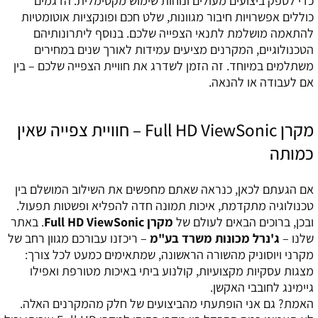
כדי לספק ביצועים מעולים ונוחות שימוש מקסימלית. הדגמים
כוללים אפשרויות חיבור מגוונות, שלט חכם ופונקציות אוטומטיות
להתאמה מושלמת לתנאי הצפייה שלכם. בנוסף ליתרונותיהם
הטכנולוגיים, המקרנים מציעים עמידות לאורך שנים במחירים
משתלמים במיוחד. זה הזמן לשדרג את חוויית הצפייה שלכם – בין
אם לעבודה או להנאה.
מקרן Full HD ViewSonic – חוויית צפייה שאין
כמותה
אם הגעתם לכאן, כנראה שאתם מחפשים את השילוב המושלם בין
טכנולוגיה מתקדמת, איכות תמונה חדה להפליא ופשטות תפעול.
ובכן, ברוכים הבאים לעולם של
מקרן Full HD ViewSonic
. באתר
שלנו –
ג'נרל מכונות משרד בע"מ
– ריכזנו עבורכם מגוון רחב של
מקרני ויוסוניק מהשורה הראשונה, שמתאימים כמעט לכל צורך:
מצגות עסקיות מקצועיות, קולנוע ביתי באיכות מטורפת ואפילו
גיימינג לחובבי האקשן.
האמת? גם אני הופתעתי מהביצועים של חלק מהמקרנים האלה.