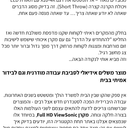
ויכולת הקרנה קצרה (Short Throw). זה בדיוק מסוג הדברים
שאתה לא יודע שאתה צריך… עד שאתה מנסה פעם אחת.
בחלק מהמקרים ראיתי לקוחות שקנו מדפסת משולבת חדשה ואז
החליטו "להתחדש על הדרך" גם עם מקרן איכותי שישמש לישיבות
זום מורחבות ומצגות לקוחות מרחוק דרך מסך גדול וברור יותר מכל
צג מחשב רגיל.
וזה מביא אותי לנקודה הבאה...
מוצר משלים אידיאלי לסביבת עבודה מודרנית וגם לבידור
אמיתי בבית
אין ספק שהקו שבין הבית למשרד הולך ומטשטש בשנים האחרונות.
עבודה היברידית הפכה לסטנדרט חדש אצל רבים - והמוצרים
שברשותנו צריכים לדעת להתאים עצמם לשני העולמות האלו
בצורה חלקה ונוחה.
מקרן Full HD ViewSonic
, במיוחד אלו
שנמצאים אצלנו באתר תחת הקטגוריה הזו, יודעים בדיוק איך
לעשות את זה: מצד אחד הם מספיק עוצמתיים למצגת עסקית מול