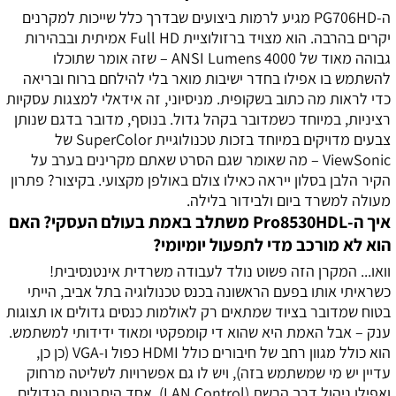
ה-PG706HD מגיע לרמות ביצועים שבדרך כלל שייכות למקרנים
יקרים בהרבה. הוא מצויד ברזולוציית Full HD אמיתית ובבהירות
גבוהה מאוד של 4000 ANSI Lumens – שזה אומר שתוכלו
להשתמש בו אפילו בחדר ישיבות מואר בלי להילחם ברוח ובריאה
כדי לראות מה כתוב בשקופית. מניסיוני, זה אידאלי למצגות עסקיות
רציניות, במיוחד כשמדובר בקהל גדול. בנוסף, מדובר בדגם שנותן
צבעים מדויקים במיוחד בזכות טכנולוגיית SuperColor של
ViewSonic – מה שאומר שגם הסרט שאתם מקרינים בערב על
הקיר הלבן בסלון ייראה כאילו צולם באולפן מקצועי. בקיצור? פתרון
מעולה למשרד ביום ולבידור בלילה.
איך ה-Pro8530HDL משתלב באמת בעולם העסקי? האם
הוא לא מורכב מדי לתפעול יומיומי?
וואו... המקרן הזה פשוט נולד לעבודה משרדית אינטנסיבית!
כשראיתי אותו בפעם הראשונה בכנס טכנולוגיה בתל אביב, הייתי
בטוח שמדובר בציוד שמתאים רק לאולמות כנסים גדולים או תצוגות
ענק – אבל האמת היא שהוא די קומפקטי ומאוד ידידותי למשתמש.
הוא כולל מגוון רחב של חיבורים כולל HDMI כפול ו-VGA (כן כן,
עדיין יש מי שמשתמש בזה), ויש לו גם אפשרויות לשליטה מרחוק
ואפילו ניהול דרך הרשת (LAN Control). אחד היתרונות הגדולים