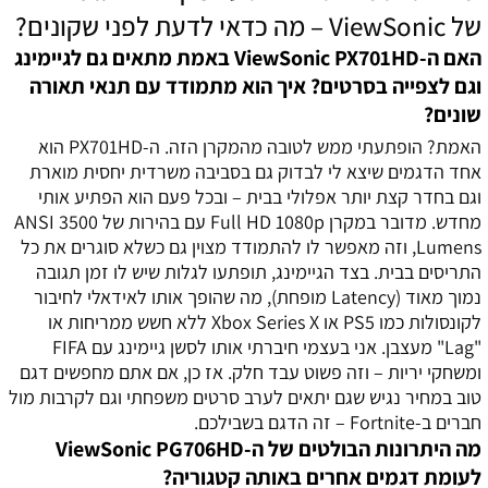
של ViewSonic – מה כדאי לדעת לפני שקונים?
האם ה-ViewSonic PX701HD באמת מתאים גם לגיימינג
וגם לצפייה בסרטים? איך הוא מתמודד עם תנאי תאורה
שונים?
האמת? הופתעתי ממש לטובה מהמקרן הזה. ה-PX701HD הוא
אחד הדגמים שיצא לי לבדוק גם בסביבה משרדית יחסית מוארת
וגם בחדר קצת יותר אפלולי בבית – ובכל פעם הוא הפתיע אותי
מחדש. מדובר במקרן Full HD 1080p עם בהירות של 3500 ANSI
Lumens, וזה מאפשר לו להתמודד מצוין גם כשלא סוגרים את כל
התריסים בבית. בצד הגיימינג, תופתעו לגלות שיש לו זמן תגובה
נמוך מאוד (Latency מופחת), מה שהופך אותו לאידאלי לחיבור
לקונסולות כמו PS5 או Xbox Series X ללא חשש ממריחות או
"Lag" מעצבן. אני בעצמי חיברתי אותו לסשן גיימינג עם FIFA
ומשחקי יריות – וזה פשוט עבד חלק. אז כן, אם אתם מחפשים דגם
טוב במחיר נגיש שגם יתאים לערב סרטים משפחתי וגם לקרבות מול
חברים ב-Fortnite – זה הדגם בשבילכם.
מה היתרונות הבולטים של ה-ViewSonic PG706HD
לעומת דגמים אחרים באותה קטגוריה?