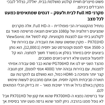
פשוט מייצרים חוויית קולנוע מושלמת בבית. יאללה, נצלול לנבכי
ההבדלים ביניהם.
מקרני Full HD לבית ולעסק – דגמים שמתאימים כמעט
לכל מצב
נתחיל מהקטגוריה הכי פופולרית – ה-Full HD. אלה מקרנים
שמציעים רזולוציה של 1080p ומביאים תוצאה מרשימה מאוד גם
לקולנוע ביתי וגם למצגות מקצועיות. קחו למשל את ViewSonic
PX701HD – מקרן שפשוט עושה את העבודה. עם בהירות של
כ-3500 אנסי לומנס וקונטרסט טוב יחסית (12,000:1), הוא נותן
ביצועים יפים במיוחד בסלון או במשרד חשוך למחצה. הוא קל
לתפעול וכמעט שלא דורש כיוונים מסובכים.
מהצד השני יש לנו את PG706HD שהוא כבר סוס עבודה אמיתי
למצגות. עם בהירות גבוהה יותר (4000 אנסי לומנס), זמן תגובה
קצר יותר ותמיכה ב-HDMI כפול, הוא מושלם גם להקרנות עם
תאורה סביבתית חזקה יחסית. אם אתם מתכננים לעשות שימוש
במקרן באולם גדול או חדר ישיבות מואר – זה בדיוק הכלי המתאים
לכם.
עוד ברשימה נמצא ה-PX700HD שהוא אח קטן של PX701HD אבל
לא נופל ממנו בהרבה. ניתן לומר שהוא גרסה מעט יותר בסיסית אך