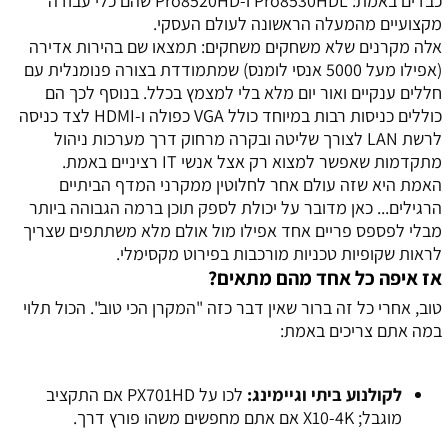
כבדים באמת: Pro8530HDL ו-Pro8520HD שהם כלי עבודה
מקצועיים מהמעלה הראשונה לעולם העסקי.
אלה מקרנים שלא משחקים משחקים: תמצאו שם בהירות אדירה
(אפילו מעל 5000 אנסי לומנס) שמתמודדת בצורה פנומנלית עם
חללים ענקיים ואור יום מלא בלי למצמץ בכלל. בנוסף לכך הם
כוללים כניסות רבות במיוחד כולל VGA כפולה ו-HDMI לצד כניסה
לרשת LAN לצורך שליטה ובקרה מרחוק דרך מערכות ניהול
מתקדמות שאפשר למצוא רק אצל אנשי IT רציניים באמת.
האמת היא שזה עולם אחר לחלוטין ממקרני המדף הביתיים
הרגילים... כאן מדובר על יכולת לספק תוכן ברמה הגבוהה ביותר
מבלי לפספס פריים אחד אפילו מול אולם מלא משתתפים שצריך
לראות שקופיות טכניות מורכבות בפירוט מקסימלי.
אז איפה כל אחד מהם מתאים?
טוב, אחרי כל זה ברור שאין דבר כזה "המקרן הכי טוב". הכול תלוי
במה אתם צריכים באמת:
לקולנוע ביתי וגיימינג:
לכו על PX701HD אם התקציב
מוגבל; X10-4K אם אתם מחפשים משהו פורץ דרך.