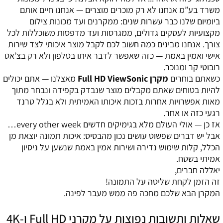
משרד בע”מ אנחנו לא רק מוכרים מוצרים — אנחנו חיים אותם
ביומיום שלנו כבר עשרות שנים: ממקרנים ועד מכונות צילום
מקצועיות לעסקים גדולים, ממגרסות ועד מדפסות משוכללות לכל
צורך. אנחנו מבינים כמה חשוב לכם לקבל מוצר איכותי לצד שירות
אישי ואמין באמת — כזה שאפשר לדבר איתו בטלפון ולא רק בצ’אט
רובוטי קר ומנוכר.
כשאתם בוחרים
מקרן Full HD ViewSonic
מאצלנו — אתם יכולים
להיות בטוחים שאתם מקבלים מוצר שנבדק בקפידה ונבחר מתוך
מאות אפשרויות אחרות בזכות איכותו האמיתית ולא בגלל טרנד
רגעי כזה או אחר.
אז כן — אולי העולם מלא בגימיקים חדשים every other week…
אבל יש דברים שפשוט עושים נכון מהבסיס: איכות תמונה יוצאת מן
הכלל, קלות שימוש נדירה ושירות אמין באמת שנשען על ניסיון
אמיתי בשטח.
יאללה חברים,
זה הזמן לקחת שליטה על התמונה!
המקרן הבא שלכם מחכה פה ממש מעבר לפינה.
שאלות ותשובות נפוצות על מקרני Full HD ו-4K