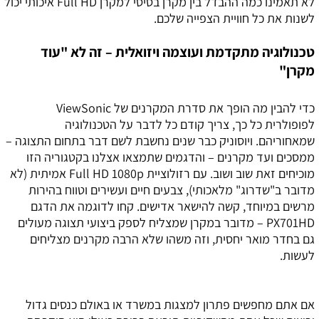
לא תאמינו כמה ההבדל בין מקרן בסיסי למקרן Full HD איכותי יכול
לשנות את כל חוויית הצפייה שלכם.
טכנולוגיה מתקדמת ועוצמה ויזואלית – זה לא "עוד
מקרן"
כדי להבין מה הופך את סדרת המקרנים של ViewSonic
לפופולרית כל כך, צריך קודם כל לדבר על הטכנולוגיה
שמאחוריהם. ויוסוניק כבר שנים נחשבת לשם דבר בתחום התצוגה –
ממסכים ועד מקרנים – והדגמים שתמצאו אצלנו בקטגוריה הזו
מוכיחים זאת שוב ושוב. עם רזולוציית Full HD 1080p אמיתית (לא
מדובר ב"שדרוג" מלאכותי), צבעים חיים ועשירים וטווח בהירות
מרשים במיוחד, קשה להישאר אדישים. קחו לדוגמה את הדגם
PX701HD – מדובר במקרן שמצליח לספק ביצועי תצוגה מעולים
גם בחדר מואר יחסית, וזה משהו שלא הרבה מקרנים מצליחים
לעשות.
אם אתם מחפשים פתרון למצגות במשרד או באולם כנסים גדול