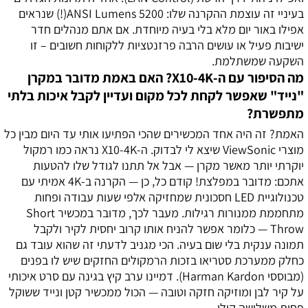
בעיניי זה עוצמת ההקרנה שלו: 5200 ANSI Lumens(!) שנראים
אפילו באור יום מלא בלי בעיה מיוחדת. אם אתם מנהלים חדר
ישיבות פעיל או עושים הרבה פרזנטציות ללקוחות חשובים – זו
השקעה שמשתלמת.
מה הסיפור עם ה-X10-4K? האם באמת מדובר במקרן
"נייד" שאפשר לקחת לכל מקום ועדיין לקבל איכות בלתי
מתפשרת?
האמת? זה היה אחד המכשירים שהכי הפתיעו אותי עד היום מבין כל
מוצרי ViewSonic שיצא לי לבדוק. ה-X10-4K נראה כמו רמקול
יוקרתי יותר מאשר מקרן — אבל אל תתנו לגודל שלו להטעות
אתכם: מדובר במפלצת! קודם כל, כן — הקרנה ב-4K אמיתי עם
טכנולוגיית LED חסכונית שמחזיקה אלפי שעות עבודה ופחות
מתחממת ממנורות רגילות. מעבר לכך, מדובר במכשיר Short
Throw — כלומר אפשר להניח אותו קרוב יחסית לקיר ולקבל
תמונה ענקית בלי שום בעיה. הכי מגניב לדעתי זה שהוא עובד גם
כחלק ממערכת סטריאו בזכות הרמקולים החזקים שיש לו בפנים
(מבוססי Harman Kardon). דמיינו ערב קיץ בגינה עם סרט איכותי
על קיר לבן ומוזיקה חזקה וטובה — הכול ממכשיר קטן ונייד ששוקל
פחות משלושה קילו.