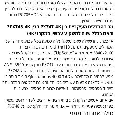
הבהירות ורמת חדות התמונה שלו מעט גבוהות יותר באופן מורגש
במסכים גדולים ומוארים חלקית. כך שאם השימוש שלכם נחלק בין
בידור לבית למצגות במשרד — הייתי הולך על PG705HD בתור
פתרון משולב ואמין.
מה ההבדלים העיקריים בין PX747-4K לבין PX748-4K?
והאם בכלל שווה להשקיע עכשיו במקרני 4K?
אז ככה… זו שאלה שאני נשאל עליה כמעט בכל שבוע מחדש! שני
המודלים מספקים תמונת Ultra HD מרהיבה ברזולוציית
3840x2160 אמיתי ולא “UpScale”, והם מיועדים לקהל שרוצה
איכות קולנוע בכל מקום אפשרי בבית או בעסק. ההבדל המרכזי
ביניהם מגיע בעיקר מבהירות: בעוד PX747 נותן סביב 3500 ANSI
Lumens - שזה מספיק לרוב התנאים הביתיים - הרי שה-PX748
מגיע לבהירות מדהימה של עד 4000 Lumens ואף תומך היטב ב-
HDR10 להצגת צבעים עשירים במיוחד ותמונה דרמטית הרבה יותר
בייחוד בסרטים ופרסומות ויזואליות מרובות פרטים וצבעוניות
גבוהה.
אם אתם אנשים של קולנוע ביתי רציני או רוצים לשדר רושם עמוק
בפרזנטציה עסקית גדולה — אני אומר חד וחלק: לכו על PX748.
מילה אחרונה ממני