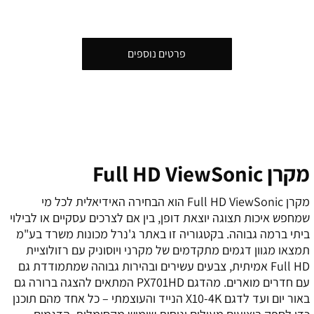
פרטים נוספים
מקרן Full HD ViewSonic
מקרן Full HD ViewSonic הוא הבחירה האידיאלית לכל מי
שמחפש איכות תצוגה יוצאת דופן, בין אם לצרכים עסקיים או לבילוי
ביתי ברמה גבוהה. בקטגוריה זו באתר ג'נרל מכונות משרד בע"מ
תמצאו מגוון דגמים מתקדמים של מקרני ויוסוניק עם רזולוציית
Full HD אמיתית, צבעים עשירים ובהירות גבוהה שמתמודדת גם
עם חדרים מוארים. מהדגם PX701HD המתאים להצגה ברורה גם
באור יום ועד לדגם X10-4K הנייד והעוצמתי – כל אחד מהם תוכנן