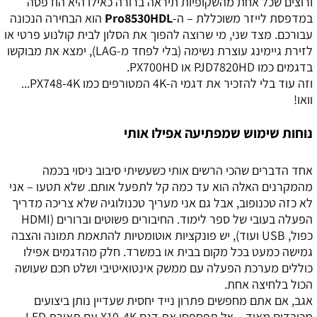
ורוצים שכל אחת מהשקופיות תיראה ברורה כאילו היא הודפסה
במדפסת לייזר משוכללת – ה-
Pro8530HDL
הוא הבחירה הנכונה
עבורכם. מצד שני, מי שרוצה להפוך את הסלון לבית קולנוע פרטי או
לזירת גיימינג עוצרת נשימה (בלי לפחד מ-LAG), ימצא את מבוקשו
בדגמים כמו PJD7820HD או PX700HD.
וזה עוד בלי להזכיר את דגמי ה-4K המטורפים כמו PX748-4K...
וואו!
נוחות שימוש שמפתיעה אפילו אותי
אחד הדברים שהכי הרשים אותי כשעשיתי סיבוב ניסוי בכמה
מהמקרנים האלה הוא עד כמה קל לתפעל אותם. שלא תטעו – אני
לא כזה טכנופוב, אבל גם אני מעריך טכנולוגיה שלא צריכה מדריך
הפעלה בעובי של ספר לימוד. החיבורים פשוטים וברורים (HDMI
כפול, USB ועוד), יש פונקציות אוטומטיות להתאמת תמונה והצבה
גמישה כמעט בכל מקום בבית או במשרד. חלק מהדגמים אפילו
כוללים מערכת הפעלה עם ממשק אינטואיטיבי ושלט חכם שעושה
הכול בלחיצה אחת.
אגב, אם אתם מחפשים פתרון נייד יחסית שעדיין נותן ביצועים
מכובדים מאוד – אל תפספסו את דגם X10-4K עם תאורת LED