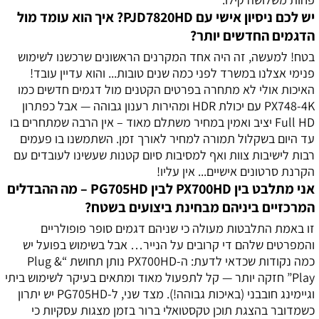
יש לכם ניסיון אישי עם PJD7820HD? איך הוא עומד מול
הדגמים החדשים יותר?
בטח! למעשה, זה היה אחד המקרנים הראשונים שרכשנו לשימוש
פנימי אצלנו במשרד לפני כמה שנים טובות... והוא עדיין עובד!
האיכות אולי לא מתחרה בפרטים הקטנים מול דגמים חדשים כמו
PX748-4K עם יכולת HDR ומהירות רענון גבוהה — אבל כפתרון
Full HD יציב ואמין במחיר משתלם מאוד – אין הרבה שמתחרים בו
עד היום בשקלול תמורה למחיר לאורך זמן. השתמשנו בו פעמים
רבות לישיבות צוות ואף למסיבות סיום קטנות שעשינו לעובדים עם
הקרנת סרטונים אישיים... אין עליו!
אני מתלבט בין PX700HD לבין PG705HD – מה ההבדלים
המרכזיים ביניהם מבחינת ביצועים בשטח?
זו באמת התלבטות מעולה כי שניהם דגמים סופר פופולריים
והמפרטים שלהם די קרובים על הנייר… אבל בשימוש בפועל יש
כמה נקודות שכדאי לדעת: ה-PX700HD נותן תחושת “Plug &
Play” חזקה יותר — קל לתפעול מאוד ומתאים בעיקר לשימוש ביתי
וגיימינג חובבני (באיכות גבוהה!). מצד שני, ל-PG705HD יש יתרון
כשמדובר בהצגת תוכן טקסטואלי ברור בזמן מצגות עסקיות כי