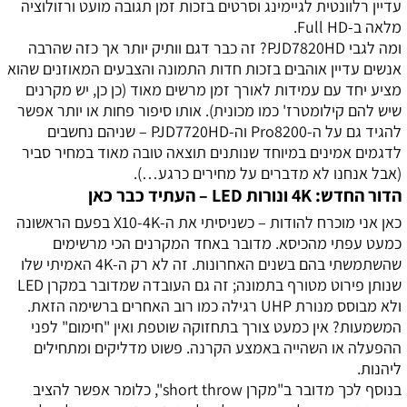
עדיין רלוונטית לגיימינג וסרטים בזכות זמן תגובה מועט ורזולוציה
מלאה ב-Full HD.
ומה לגבי PJD7820HD? זה כבר דגם וותיק יותר אך כזה שהרבה
אנשים עדיין אוהבים בזכות חדות התמונה והצבעים המאוזנים שהוא
מציע יחד עם עמידות לאורך זמן מרשים מאוד (כן כן, יש מקרנים
שיש להם קילומטרז' כמו מכונית). אותו סיפור פחות או יותר אפשר
להגיד גם על ה-Pro8200 וה-PJD7720HD – שניהם נחשבים
לדגמים אמינים במיוחד שנותנים תוצאה טובה מאוד במחיר סביר
(אבל אנחנו לא מדברים על מחירים כרגע…).
הדור החדש: 4K ונורות LED – העתיד כבר כאן
כאן אני מוכרח להודות – כשניסיתי את ה-X10-4K בפעם הראשונה
כמעט עפתי מהכיסא. מדובר באחד המקרנים הכי מרשימים
שהשתמשתי בהם בשנים האחרונות. זה לא רק ה-4K האמיתי שלו
שנותן פירוט מטורף בתמונה; זה גם העובדה שמדובר במקרן LED
ולא מבוסס מנורת UHP רגילה כמו רוב האחרים ברשימה הזאת.
המשמעות? אין כמעט צורך בתחזוקה שוטפת ואין "חימום" לפני
ההפעלה או השהייה באמצע הקרנה. פשוט מדליקים ומתחילים
ליהנות.
בנוסף לכך מדובר ב"מקרן short throw", כלומר אפשר להציב