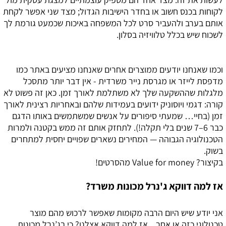
לקוחות בכנס חשוב או בחדר הישיבות הגדול; מצד שני אפשר לקחת
אותם בערב ולהעביר סרט לכל המשפחה באיכות שכמעט גורמת לך
לשכוח שיש בכלל טלוויזיה בסלון.
וכמו שאנחנו יודעים ממוצרים אחרים שאנחנו מציעים באתר כמו
מדפסת לייזר או מגרסת נייר משרדית - אין דבר יותר מתסכל
מלגלות שההשקעה שלך לא משתלמת לאורך זמן. כאן זה פשוט לא
קורה: דגמי ויוסוניק ידועים בעמידות שלהם ובאחריות רצינית לאורך
זמן (בחיי… שמעתי סיפורים על אנשים שמשתמשים באותו הדגם
כבר 6–7 שנים בלי תקלה!). לתחזק אותם זה ממש בקטנה ולמרות
הטכנולוגיה הגבוהה — המחירים נשארים שפויים יחסית למתחרים
בשוק.
בקיצור? Value for money מהסרטים!
אז למה דווקא ג'נרל מכונות משרד?
אני יודע שיש היום הרבה מקומות שאפשר לרכוש מהם מוצר
טכנולוגי כזה או אחר... אז למה דווקא אצלנו? כי בג’נרל מכונות