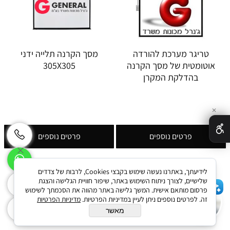
טריגר מערכת להורדה
מסך הקרנה תלייה ידני
אוטומטית של מסך הקרנה
305X305
בהדלקת המקרן
✕
פרטים נוספים
פרטים נוספים
לידיעתך, באתרנו נעשה שימוש בקבצי Cookies, לרבות של צדדים
שלישיים, לצורך ניתוח השימוש באתר, שיפור חוויית הגלישה והצגת
פרסום מותאם אישית. המשך גלישה באתר מהווה את הסכמתך לשימוש
שלום 👋 אני הצ'אטבוט של האתר!
זה. לפרטים נוספים ניתן לעיין במדיניות הפרטיות.
מדיניות הפרטיות
צריך עזרה? התחל שיחה.
מאשר