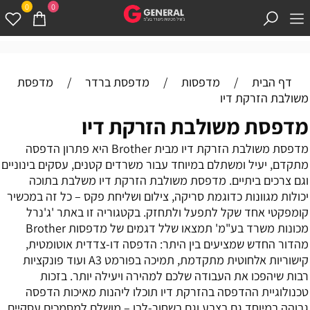
0
0
דף הבית
/
מדפסות
/
מדפסת ברדר
/
מדפסת
משולבת הזרקת דיו
מדפסת משולבת הזרקת דיו
מדפסת משולבת הזרקת דיו מבית Brother היא פתרון הדפסה
מתקדם, יעיל ומשתלם במיוחד עבור משרדים קטנים, עסקים בינוניים
וגם צרכים ביתיים. מדפסת משולבת הזרקת דיו משלבת בתוכה
יכולות מגוונות כדוגמת סריקה, צילום ושליחת פקס – כל זה במכשיר
קומפקטי אחד שקל לתפעל ולתחזק. בקטגוריה זו באתר 'ג'נרל
מכונות משרד בע"מ' תמצאו שלל דגמים של מדפסות Brother
מהדור החדש שמציעים בין היתר: הדפסה דו-צדדית אוטומטית,
קישוריות אלחוטית מתקדמת, תמיכה בפורמט A3 ועוד פונקציות
רבות שיהפכו את העבודה שלכם למהירה ויעילה יותר. בזכות
טכנולוגיית ההדפסה בהזרקת דיו תוכלו ליהנות מאיכות הדפסה
גבוהה במיוחד גם בצבע וגם בשחור-לבן – מושלם למסמכים עסקיים