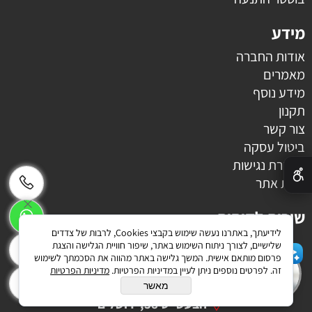
מידע
אודות החברה
מאמרים
מידע נוסף
תקנון
צור קשר
ביטול עסקה
✕
הצהרת נגישות
מפת אתר
שירות לקוחות
לידיעתך, באתרנו נעשה שימוש בקבצי Cookies, לרבות של צדדים
073-7281111
שלישיים, לצורך ניתוח השימוש באתר, שיפור חוויית הגלישה והצגת
פרסום מותאם אישית. המשך גלישה באתר מהווה את הסכמתך לשימוש
שלום 👋 אני הצ'אטבוט של האתר!
זה. לפרטים נוספים ניתן לעיין במדיניות הפרטיות.
מדיניות הפרטיות
order@generaltech.co.il
צריך עזרה? התחל שיחה.
מאשר
הבעש"ט 38, ירושלים