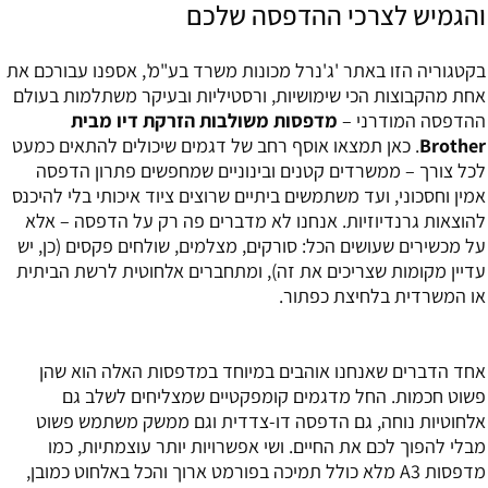
והגמיש לצרכי ההדפסה שלכם
בקטגוריה הזו באתר 'ג'נרל מכונות משרד בע"מ', אספנו עבורכם את
אחת מהקבוצות הכי שימושיות, ורסטיליות ובעיקר משתלמות בעולם
ההדפסה המודרני –
מדפסות משולבות הזרקת דיו מבית
Brother
. כאן תמצאו אוסף רחב של דגמים שיכולים להתאים כמעט
לכל צורך – ממשרדים קטנים ובינוניים שמחפשים פתרון הדפסה
אמין וחסכוני, ועד משתמשים ביתיים שרוצים ציוד איכותי בלי להיכנס
להוצאות גרנדיוזיות. אנחנו לא מדברים פה רק על הדפסה – אלא
על מכשירים שעושים הכל: סורקים, מצלמים, שולחים פקסים (כן, יש
עדיין מקומות שצריכים את זה), ומתחברים אלחוטית לרשת הביתית
או המשרדית בלחיצת כפתור.
אחד הדברים שאנחנו אוהבים במיוחד במדפסות האלה הוא שהן
פשוט חכמות. החל מדגמים קומפקטיים שמצליחים לשלב גם
אלחוטיות נוחה, גם הדפסה דו-צדדית וגם ממשק משתמש פשוט
מבלי להפוך לכם את החיים. ושי אפשרויות יותר עוצמתיות, כמו
מדפסות A3 מלא כולל תמיכה בפורמט ארוך והכל באלחוט כמובן,