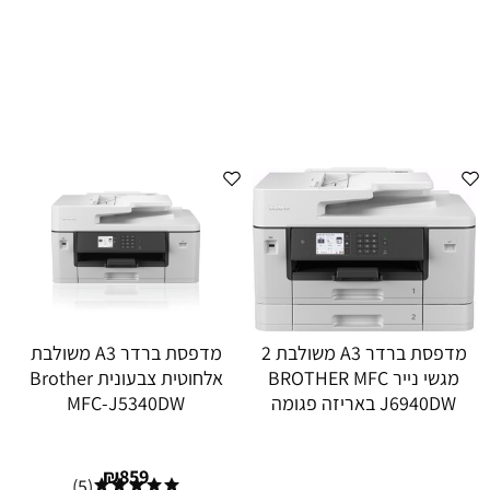
מדפסת ברדר A3 משולבת 2
מדפסת ברדר A3 משולבת
מגשי נייר BROTHER MFC
אלחוטית צבעונית Brother
J6940DW באריזה פגומה
MFC-J5340DW
₪
859
(5)