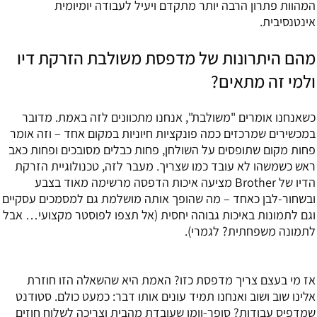
המהוות פתרון הרבה יותר מתקדם ויעיל לעבודה יומיומית
אינטנסיבית.
מהם היתרונות של מדפסת משולבת הזרקת דיו
ולמי זה מתאים?
כשאנחנו אומרים "משולבת", אנחנו מתכוונים לזה באמת. מדובר
במכשירים שמרכזים כמה פונקציות חיוניות במקום אחד – וזה אומר
פחות מקום שתופסים על השולחן, פחות כבלים מסובכים ופחות כאב
ראש כשמשהו לא עובד כמו שצריך. מעבר לזה, טכנולוגיית הזרקת
הדיו של Brother מציעה איכות הדפסה מרשימה מאוד בצבע
ובשחור-לבן כאחד – מה שהופך אותה מושלמת גם למסמכים עסקיים
וגם לתמונות באיכות גבוהה יחסית (אל תצפו לפוסטר מקצועי… אבל
לתמונה משפחתית? לגמרי).
אז מי בעצם צריך מדפסת כזו? האמת היא שהשאלה הזו חוזרת
אלינו שוב ושוב ואנחנו תמיד עונים אותו דבר: כמעט כולם. סטודנט
שמדפיס עבודות? סופר-וומן שעובדת מהבית וצריכה לשלוח חוזים