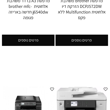
מדפסת brother משולבת
מדפסת A3 ברדר משולבת
DCPJ572DW הזרקת דיו
אלחוטית brother mfc-
אלחוטית Multifunction ללא
j6540dw חדשה באריזה
פקס
פגומה
פרטים נוספים
פרטים נוספים