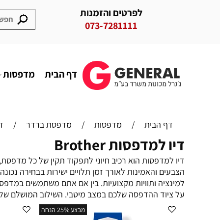
לפרטים והזמנות
073-7281111
דף הבית
מדפסות
דף הבית
/
מדפסות
/
מדפסת ברדר
/
ד
דיו למדפסות Brother
הצבעים והאמינות לאורך זמן תלויים ישירות בבחירה נכונה 
למינציה ותוויות מקצועיות. בין אם אתם משתמשים במדפס
על ציוד ההדפסה שלכם במצב מיטבי. השילוב המושלם של די
מבצע 25% הנחה