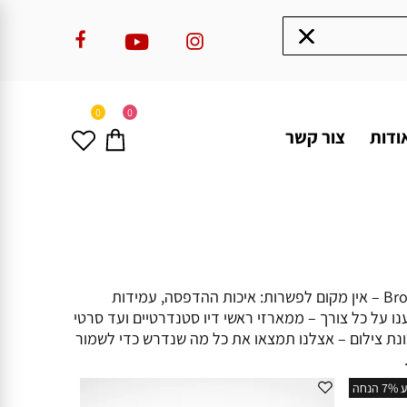
0
0
ודות
צור קשר
דיו למדפסות הוא רכיב חיוני לתפקוד תקין של כל מדפסת, בין אם מדובר בשימוש ביתי או עסקי. כשזה נוגע לדיו למדפסות Brother – אין מקום לפשרות: איכות ההדפסה, עמידות
ענו על כל צורך – ממארזי ראשי דיו סטנדרטיים ועד סרטי
ונת צילום – אצלנו תמצאו את כל מה שנדרש כדי לשמור
נחה