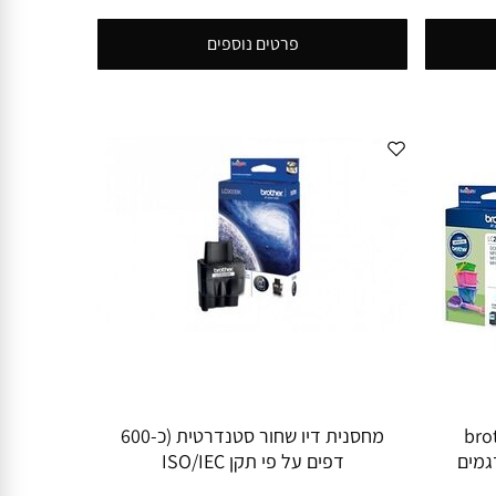
פרטים נוספים
מדפסת brother
מחסנית דיו שחור סטנדרטית (כ-600
ברדר צבע LC221 דגמים
דפים על פי תקן ISO/IEC
24711)LC900BK