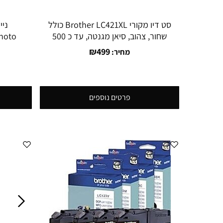
סט דיו מקורי Brother LC421XL כולל
שחור, צהוב, סיאן מגנטה, עד כ 500
hoto
הדפסות
ts)
₪
499
מחיר:
פרטים נוספים