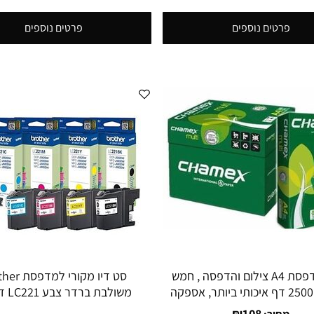
פרטים נוספים
פרטים נוספים
נייר למדפסת A4 צילום והדפסה , חמש
סט דיו מקורי ל
חבילות, 2500 דף איכותי ביותר, אספקה
משולבת 
 עם שליח עד הבית \ משרד
480DW 680DW 880DW
₪
108