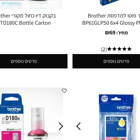
נייר פוטו למדפסת Brother
בקבוק דיו כחול מ
TD180C Bottle Carton
BP61GLP50 6x4 Glossy P
Paper 190gsm (50 shee
₪
69
מחיר:
(2)
פרטים נוספים
פרטים נוספים