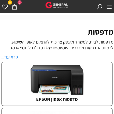
0
0
מדפסות
מדפסות לבית, למשרד ולעסק צריכות להתאים לאופי השימוש,
לכמות ההדפסות ולצרכים היומיומיים שלכם. בג׳נרל תמצאו מגוון
פתרונות הדפסה ממותגים מובילים, כולל מדפסות לייזר, מדפסות
קרא עוד...
הזרקת דיו, מדפסות צבעוניות, מדפסות משולבות, מדפסות
מדבקות ומכונות צילום משרדיות.
בחירת מדפסות לבית, למשרד או לעסק מתחילה בהבנה של הצורך
האמיתי. יש מי שמחפש מדפסת פשוטה להדפסת מסמכים מדי פעם,
ויש משרדים וארגונים שזקוקים לפתרון הדפסה מהיר, יציב וחסכוני
שיכול לעמוד בעומס יומיומי. לכן, לפני שבוחרים דגם, חשוב לבדוק
כמה מדפיסים, מי משתמש במדפסת, האם נדרשת הדפסה
מדפסות אפסון EPSON
צבעונית, האם יש צורך בסריקה וצילום, ומהי עלות השימוש לאורך
זמן.
מדפסת נכונה היא לא בהכרח המדפסת היקרה ביותר, אלא