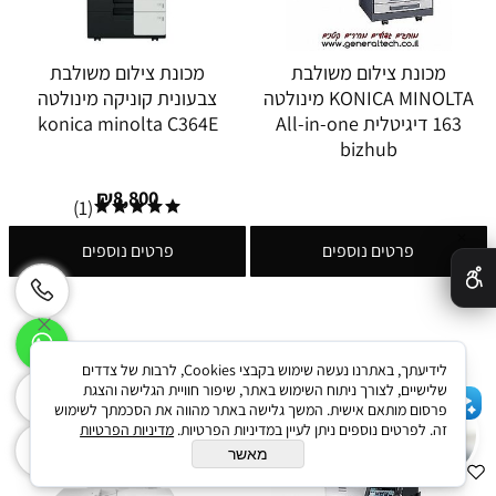
מכונת צילום משולבת
מכונת צילום משולבת
KONICA MINOLTA מינולטה
צבעונית קוניקה מינולטה
163 דיגיטלית All-in-one
konica minolta C364E
bizhub
₪
8,800
(1)
✕
פרטים נוספים
פרטים נוספים
לידיעתך, באתרנו נעשה שימוש בקבצי Cookies, לרבות של צדדים
שלישיים, לצורך ניתוח השימוש באתר, שיפור חוויית הגלישה והצגת
פרסום מותאם אישית. המשך גלישה באתר מהווה את הסכמתך לשימוש
שלום 👋 אני הצ'אטבוט של האתר!
זה. לפרטים נוספים ניתן לעיין במדיניות הפרטיות.
מדיניות הפרטיות
צריך עזרה? התחל שיחה.
מאשר