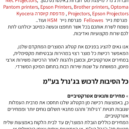
חברת ג'נרל מייצגת מס' חברות באינטרנט כגון:
,
Nec Projectors
Pantom printers
,
Epson Printers
,
Brother printers
,
Optoma
Epson Projectors
,
Projectors
,
מדפסת קיוסרה Kyocera
מגרסת נייר
Fellowes
מגרסת נייר
HSM
ועוד..
נשמח לשרת אותכם בכל אשר תחפצו ונעשה כמיטב יכולתנו לתת
לכם שרות מקצועיות ואדיבות.
אנו גאים להציג בפניכם את קטלוג המוצרים המתקדם שלנו,
המאפשר רכישת כל מוצר רצוי במהירות ובבטיחות מקסימלית,
במחירים אטרקטיביים, וכמובן ולהנות לאחר הרכישה משירות ארצי
מיומן, המושתת על שנות שירות רבות בתחום המיכון המשרדי.
כל הסיבות לרכוש בג'נרל בע"מ
»
מחירים ותנאים אטרקטיביים
כן, באמצעות רכישה מן הקטלוג שלנו תחסכו את מרבית העמלות
שגובות חנויות 'רגילות' ותהנו מתנאי תשלום נוחים יותר וממחירים
אטרקטיביים.
המחירים כוללים הובלת המוצר/ים עד לבית הלקוח באמצעות שליח
מטעם חב' ג'נרל בע"מ, או באמצעות איסוף עצמי בירושלים או