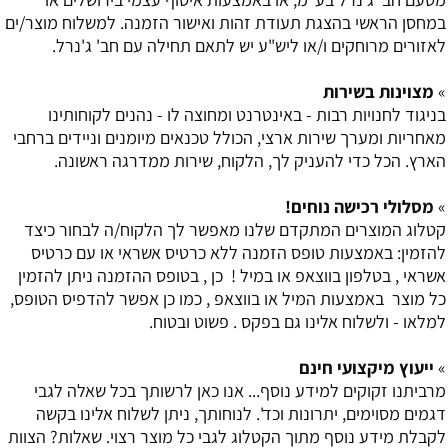
במחסן הראשי בהצגת תעודת זהות ואישור הזמנה. למשלוח מוצר/ים
לאזורים מרוחקים ו/או ליש"ע יש לתאם תחילה עם חב' ג'נרל.
»
מצוינות בשירות
בניגוד לחנויות רבות - באינטרנט ומחוצה לו - נהנים לקוחותינו
מאחריות ומערך שירות ארצי, הכולל טכנאים מיומנים וניידים ברחבי
הארץ. הכל כדי להעניק לך, הלקוח, שירות ממדרגה ראשונה.
»
מסלולי רכישה נוחים!
קטלוג המוצרים המתקדם שלנו מאפשר לך הלקוח/ה לבחור כיצד
להזמין: באמצעות טופס הזמנה ללא כרטיס אשראי או עם כרטיס
אשראי , בטלפון בווצאפ או במיל ! כן , בטופס ההזמנה ניתן להזמין
כל מוצר באמצעות המיל או בווצאפ , כמו כן אפשר להדפיס הטופס,
למלאו - ולשלוח אלינו גם בפקס . פשוט ובטוח.
»
ייעוץ מיקצועי חינם
מרביתנו זקוקים למידע נוסף... אנו כאן לרשותך בכל שאלה לגבי
דגמים מסוימים, יתרונות וכד'. לנוחותך, ניתן לשלוח אלינו בקשה
לקבלת מידע נוסף מתוך הקטלוג לגבי כל מוצר רצוי. שאלות? הצוות