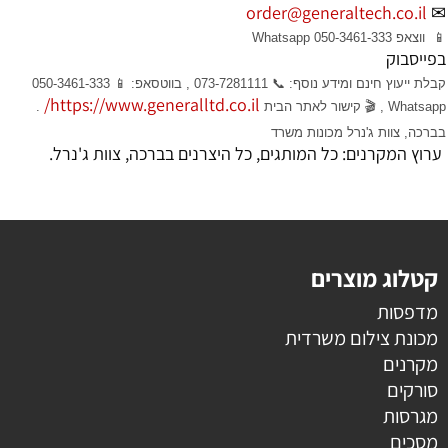
order@generaltech.co.il
✉
📱 ווצאפ
050-3461-333
Whatsapp
בפייסבוק
קבלת ייעוץ חינם ומידע נוסף: 📞 073-7281111 , בווטסאפ: 📱 050-3461-333
https://www.generalltd.co.il/
Whatsapp
, 🎬 קישור לאתר הבית
.
בברכה, צוות ג'נרל מכונות משרד
ערוץ המקרנים: כל המותגים, כל היצרנים בברכה, צוות ג'נרל.
קטלוג מוצרים
מדפסות
מכונת צילום משרדית
מקרנים
סורקים
מגרסות
מסכים