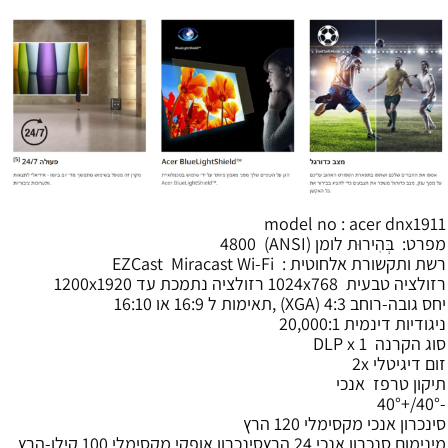
model no : acer dnx1911
מפרט: בְּהִירוּת לומן (ANSI) 4800
רשת ותקשורת אלחוטית : EZCast Miracast Wi-Fi
רזולציה טבעית 1024x768 רזולציה נתמכת עד 1200x1920
יחס גובה-רוחב 4:3 (XGA) ,תאימות ל 16:9 או 16:10
ניגודיות דינמית 20,000:1
סוג הקרנה DLP x 1
זום דיגיטלי 2x
תיקון טרפז אנכי
-40°/+40°
סינכרון אנכי מקסימלי 120 הרץ
מינימום סנכרון אנכי 24 הרץסינכרון אופקי מקסימלי 100 קילו-הרץ