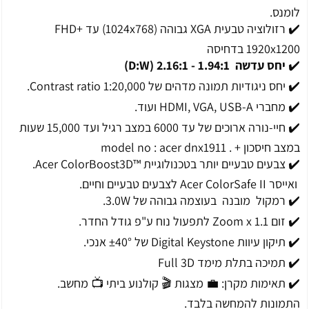
לומנס.
✔️ רזולוציה טבעית XGA גבוהה (1024x768) עד FHD+
1920x1200 בדחיסה
✔️
יחס עדשה 1.94:1 - 2.16:1 (D:W)
✔️ יחס ניגודיות תמונה מדהים של 1:20,000 Contrast ratio.
✔️ מחברי HDMI, VGA, USB-A ועוד.
✔️ חיי-נורה ארוכים של עד 6000 במצב רגיל ועד 15,000 שעות
במצב חיסכון + . model no : acer dnx1911
✔️ צבעים טבעיים יותר בטכנולוגיית ™Acer ColorBoost3D.
ואייסר Acer ColorSafe II לצבעים טבעיים וחיים.
✔️ רמקול מובנה בעוצמה גבוהה של 3.0W.
✔️ זום Zoom x 1.1 לתפעול נוח ע"פ גודל החדר.
✔️ תיקון עיוות Digital Keystone של ±40° אנכי.
✔️ תמיכה בתלת מימד Full 3D
✔️ תאימות מקרן: 💼 מצגות 🎬 קולנוע ביתי 📺 מחשב.
התמונות להמחשה בלבד.