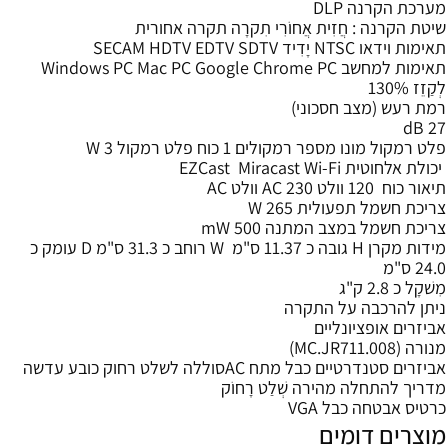
מערכת הקרנה DLP
שיטת הקרנה : חֲזִית אֲחוֹרִי תִקרָה תקרה אחורית
תאימות וידאו NTSC יָדִיד SECAM HDTV EDTV SDTV
תאימות למחשב Windows PC Mac PC Google Chrome PC
לְקַזֵז 130%
רמת רעש (מצב חסכוני)
27 dB
פלט רמקול מונו מספר רמקולים 1 כוח פלט רמקול 3 W
יכולת אלחוטית EZCast Miracast Wi-Fi
תיאור כוח 120 וולט AC 230 וולט AC
צריכת חשמל תפעולית 265 W
צריכת חשמל במצב המתנה 500 mW
מידות מקרן H גובה כ 11.37 ס"מ W רוחב כ 31.3 ס"מ D עומק כ
24.0 ס"מ
מִשׁקָל כ 2.8 ק"ג
ניתן להרכבה על התקרה
אביזרים אופציונליים
מנורה (MC.JR711.008)
אביזרים סטנדרטיים כבל מתח ACסוללה לשלט רחוק כובע עדשה
מדריך להתחלה מהירה שְׁלַט רָחוֹק
כרטיס אבטחה כבל VGA
מוצרים דומים