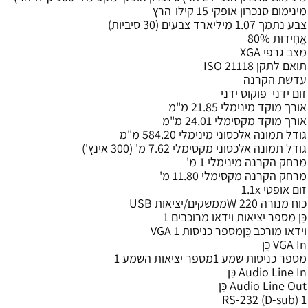
מינימום סנכרון אופקי 15 קילו-הרץ
צבע נתמך 1.07 מיליארד צבעים (30 סיביות)
אֲחִידוּת 80%
מצב גרפי XGA
תואם לתקן ISO 21118
עדשת הקרנה
זום ידני פוקוס ידני
אורך מוקד מינימלי 21.85 מ"מ
אורך מוקד מקסימלי 24.01 מ"מ
גודל תמונה אלכסוני מינימלי 584.20 מ"מ
גודל תמונה אלכסוני מקסימלי 7.62 מ' (300 אינץ')
מרחק הקרנה מינימלי 1 מ'
מרחק הקרנה מקסימלי 11.80 מ'
זום אופטי 1.1x
כוח מנורה 220 Wממשקים/יציאות USB
כֵּן מספר יציאות וידאו מרוכבים 1
וידאו מורכב כֵּןמספר כניסות VGA 1
VGA In כֵּן
מספר כניסות שמע 1מספר יציאות השמע 1
Audio Line In כֵּן
Audio Line Out כֵּן
RS-232 (D-sub) 1