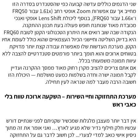
שני הדגמים כוללים עדשה קבועה כפי שהסטנדרט בסדרה הזו
מחייב אך עם אפשרות Zoom אופטי רחב (1.61x עבור FRQ50
ו־1.66x עבור FRQ60), בנוסף ליכולת Lens Shift אופקי ואנכי
מכובדת מאוד שנותנת חופש פעולה בעת תכנון ההתקנה.
הנקודה שבה שוב רואים את היתרון הטכנולוגי הקטן לטובת FRQ60
היא בדיוק השליטה וחיישני הכיול העצמאיים שהוא כולל לעומת אחיו
הקטן. מערכת העדשות שלו מאפשרת עבודה קצת יותר מדויקת
בטווחים ארוכים והוא תומך ביותר פורמטים סטנדרטיים להצבה ללא
עיוות תמונה משמעותי בכלל.
אם אתם צריכים להציב מקרן רחוק מאוד ממסך ההקרנה ועדיין
לקבל תמונה ישרה וחדה בשלמות כמעט מושלמת — היכולת הזו
חשובה הרבה מעבר למה שנראה לעין תחילה.
מערכת התחזוקה וחיי השירות – השקעה ארוכת טווח בלי
כאבי ראש
אין דבר יותר מעצבן מלגלות שמכשיר שקניתם לפני שנתיים דורש
עכשיו חלק חילוף נדיר שלא מגיע לארץ… ואני אומר את זה מתוך
ניסיון אישי כואב למדי לצערי... לכן חשוב לדבר גם על התחזוקה