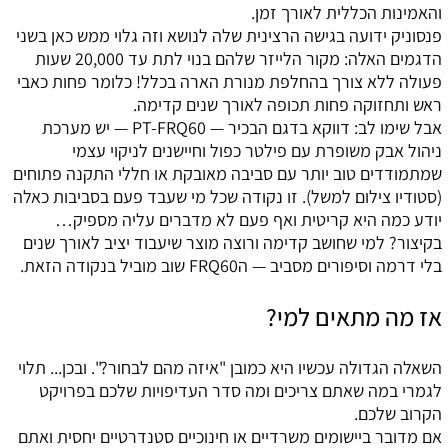
והאמינות הכללית לאורך זמן.
פנסוניק ידועה בגישה הרצינית שלה לנושא וזה גלוי ממש כאן בשני
הדגמים האלה: מקור הלייזר שלהם בנוי לתת עד 20,000 שעות
פעולה ללא צורך בהחלפת מנורת הארה בכלל! כלומר פחות כאבי
ראש ותחזוקה פחות תכופה לאורך שנים קדימה.
אבל שימו לב: דווקא בדגם הבכיר — PT-FRQ60 — יש מערכת
ניהול אבק משופרת עם פילטר כפול וחיישנים לניקוי עצמי
שמתמודדים טוב יותר עם סביבה מאובקת או חללי התקנה פתוחים
(סטודיו צילום למשל). זו נקודה שכל מי שעבד פעם בסביבות כאלה
יודע כמה היא קריטית ואף פעם לא מדברים עליה מספיק…
בקיצור? למי שחושב קדימה ורוצה מוצר שיעבוד יציב לאורך שנים
בלי דרמה וסיפורים מסביב — הFRQ60 שוב מוביל בנקודה הזאת.
אז מה מתאים למי?
השאלה הגדולה עכשיו היא כמובן "איזה מהם לבחור?". ובכן... תלוי
לגמרי במה שאתם צריכים ומה סדר העדיפויות שלכם בפרויקט
הקרוב שלכם.
אם מדובר ביישומים משרדיים או חינוכיים סטנדרטיים יחסית ואתם