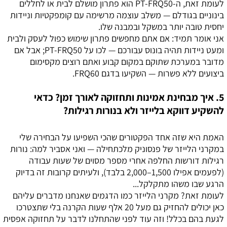
לעומת זאת, ה-PT-FRQ50 הוא פתרון מושלם לבית או לחללים
בינוניים בגודלם — משלב עוצמה מרשימה עם קומפקטיות וניידות
יחסית טובה יותר במשקל ובמבנה שלו.
אני אומר תמיד: אם אתם מחפשים פתרון שימוש כפול לעסק ולבית
ומעט ניידות תהיה בונוס עבורכם — לכו על PT-FRQ50; אבל אם
מדובר במערכת שתוקם במקום קבוע ואתם רוצים מקסימום
ביצועים ללא פשרות — השקיעו בדגם FRQ60.
5. איך מבחינת אמינות ותחזוקה לאורך זמן? כדאי
להשקיע דווקא בלייזר ולא בנורות רגילות?
האמת היא שזה אחד הפקטורים שהכי השפיעו על הבחירה שלי
במקרני הלייזר של פנסוניק מלכתחילה — ואני אסביר למה: נורות
רגילות דורשות החלפה אחרי מספר מסוים של שעות עבודה
(לפעמים אפילו 1,500–2,000 בלבד), ולעיתים קרובות זה בדיוק
הרגע שבו משהו מתקלקל...
לעומת זאת? מקרני הלייזר כמו הדגמים שאנחנו מדברים עליהם
כאן יכולים להחזיק גם מעל 20 אלף שעות הקרנה בלי שתצטרכו
לגעת בהם בכלל! וזה עוד לפני שהתחלנו לדבר על תחזוקה אפסית