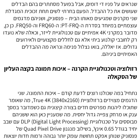
שנראים על פניו די דומים, אבל בפועל מסתתרים בהם הבדלים
שעושים את כל ההבדל. הפעם בחרתי לשים תחת זכוכית המגדלת
שני מקרנים שמגיעים מאותו הבית – פנסוניק, ושניהם מדגמים
עוצמתיים במיוחד בסדרת ה-PT-FRQ: ה-FRQ60 וה-FRQ50. כן כן,
מדובר במקרני 4K אמיתיים עם טכנולוגיית לייזר, וכאלה שלא נועדו
רק לחובבי קולנוע ביתי אלא גם לחללים מקצועיים ולאירועים
גדולים. אז יאללה, בואו נצלול פנימה ונראה מה ההבדלים
האמיתיים ביניהם.
רזולוציה וטכנולוגיית הקרנה – איכות תמונה בקצה העליון
של הסקאלה
נתחיל במה שכולנו רוצים לדעת קודם – איכות התמונה. שני
הדגמים מצוידים ברזולוציית True 4K (3840x2160), מה שאומר
שתוכלו ליהנות מפרטים חדים בצורה קיצונית גם כשמדובר במסך
ענק או מרחק צפייה גדול יחסית. מה שמעניין כאן הוא ששניהם
מבוססים על טכנולוגיית DLP (Digital Light Processing) עם שבב
יחיד בגודל 0.65 אינץ', בשילוב מנגנון Quad Pixel Drive של
פנסוניק שנותן אפקט תחושת עומק יותר גבוהה ורמות חדות יוצאות