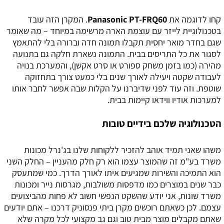
קחו לדוגמה את
Panasonic PT-FRQ60
. המקרן הזה עובד
בטכנולוגיית לייזר עם עוצמת הארה מרשימה במיוחד – מה שאומר
שגם בחדר מואר יחסית תקבלו תמונה חדה וברורה בלי להתאמץ
לסגור את כל התריסים בבית. התמונה נשארת חלקה גם בתנועה
מהירה (כמו בזמן משחק ספורט או סרט אקשן), והמערכת בנויה
לעבודה שקטה ויעילה לאורך שנים בלי כמעט צורך בתחזוקה
שוטפת. וזה עוד לפני שדיברנו על הקלות שבה אפשר לחבר אותו
למערכות אודיו ווידאו קיימות בבית.
הטכנולוגיה שלכם בידיים טובות
משהו שאני תמיד אוהב להזכיר ללקוחות שלנו בג'נרל מכונות
משרד בע"מ זה שהמוצר עצמו הוא רק חלק מהעניין – החלק השני
הוא התמיכה והשירות שמגיעים איתו לאורך הדרך. כמי שמתעסק
כבר שנים במוצרים כמו מדפסות משולבות, מגרסות נייר ומכונות
משרד שונות, אני יודע שהשקט הנפשי חשוב לא פחות מהביצועים
עצמם. לכן כשאתם רוכשים מקרן ביתי פנסוניק דרכנו – אתם יודעים
שאתם מקבלים מוצר מבית טוב וגם גב מקצועי לכל מקרה שלא