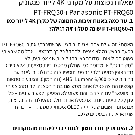
שאלות נפוצות על מקרני 4K לייזר פנסוניק
Panasonic PT-FRQ60 ו-PT-FRQ50
1. עד כמה באמת איכות התמונה של מקרן 4K לייזר כמו
ה-PT-FRQ60 שונה מטלוויזיה רגילה?
האמת? זה עולם אחר. אני חייב לציין שכשחיברתי את ה-PT-FRQ60
בפעם הראשונה לא ציפיתי להבדל כל כך דרמטי – אבל מה שראיתי
פשוט הפיל אותי. מדובר כאן ברזולוציית 4K אמיתית, לא
"משודרגת" או מדומה כמו שחלק מהטלוויזיות מציעות, אלא פירוט
חד באופן כמעט בלתי נתפס. תוסיפו לזה טכנולוגיית לייזר עם
בהירות של כ-6,000 ANSI Lumens (וזה המון!), והצבעים פתאום
קופצים החוצה כאילו אתם ממש שם בתוך הסצנה. לדוגמה: צפיתי
ב"אווטאר" עם הילדים, והם פשוט לא הפסיקו לפעור עיניים – כל
ענף, כל טיפת מים נראו כאילו אנחנו חלק מהעולם הזה. בקיצור,
אם אתם חושבים שטלוויזיה OLED איכותית מספיקה – חכו עד
שתראו את זה בעיניים שלכם.
2. האם צריך חדר חשוך לגמרי כדי ליהנות מהמקרנים