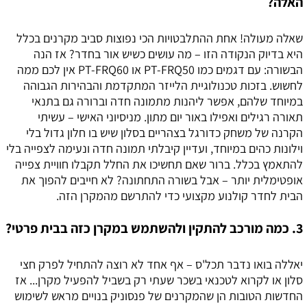
האלה?
שאלה מעולה! אחת ההתלבטויות הכי נפוצות סביב מקרנים בכלל
היא בדיוק הנקודה הזו – מה עושים כשיש אור בחדר? אז הנה
הבשורה: עם דגמים כמו PT-FRQ50 או PT-FRQ60 אין לכם ממה
לחשוש. בזכות טכנולוגיית הלייזר המתקדמת והבהירות הגבוהה
במיוחד שלהם, אפשר ליהנות מתמונה חדה וברורה גם בתנאי
תאורה רגילים ואפילו באור יום מתון. מניסיוני האישי – עשיתי
הקרנה של משחק כדורגל בצהריים בסלון שיש בו חלון גדול בלי
וילונות כהים במיוחד, ועדיין קיבלתי תמונה חדה ונעימה לצפייה בלי
להתאמץ בכלל. ברור שאם תחשיכו את החלל תקבלו חוויית צפייה
אופטימלית יותר – אבל בשורה התחתונה? לא חייבים להפוך את
הבית לחדר קולנוע מקצועי כדי להתרשם מהמקרן הזה.
3. כמה מורכב להתקין ולהשתמש במקרן כזה בבית פרטי?
יאללה בואו נדבר תכל'ס – אף אחד לא רוצה להתחיל לפרק חצי
סלון או לקרוא לטכנאי בשכר שעתי רק בשביל להפעיל מקרן... אז
החדשות הטובות הן שהמקרנים של פנסוניק בנויים מראש לשימוש