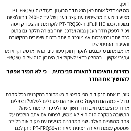
דופן.
מה שמבדיל אותם כאן הוא תדר הרענון: בעוד שה-PT-FRQ50
מציע ביצועים מרשימים עם קצב רענון של עד 240Hz ברזולוציות
נמוכות (כמו Full HD), ה-PT-FRQ60 לוקח את זה צעד קדימה
ויכול לספק תדר רענון גבוה ועדכני יותר בצורה חלקה גם בתוכן
כבד יותר ובמערכות AV מורכבות יותר בזכות שיפורים בתקשורת
והעיבוד הפנימי שלו.
אז אם אתם מתכננים להקרין תוכן ספורטיבי מהיר או משחקי וידאו
עתירי אקשן – בהחלט כדאי לשקול את היתרון הזה של ה-FRQ60.
בהירות ותאימות לתאורה סביבתית – כי לא תמיד אפשר
להחשיך את החדר
טוב, זו אחת הנקודות הכי קריטיות כשמדובר במקרנים בכל סדרת
גודל – כמה הם חזקים? כמה אור הם מסוגלים לפלוט? ובמילים
אחרות: האם אני חייב חדר חשוך מוחלט כדי לראות משהו?
התשובה במקרה הזה היא לא ממש, לפחות אם אתם הולכים על
אחד מהשניים האלה. שני המקרנים מגיעים עם מקור אור בלייזר
שמספק עצמת תאורה רצינית מאוד: ה-PT-FRQ50 נותן לכם