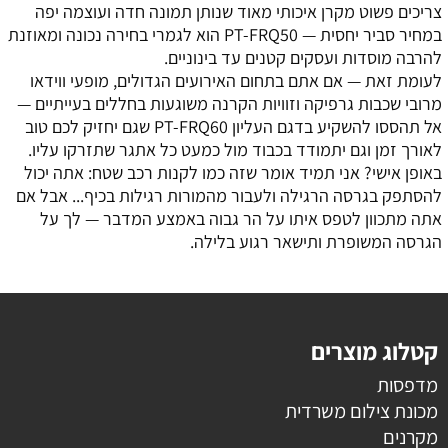
צריכים פשוט מקרן איכותי מאוד שנותן תמונה חדה ועוצמה יפה
במחיר סביר יחסית — PT-FRQ50 הוא לגמרי בחירה נכונה ומאוזנת
להרבה מוסדות ועסקים קטנים עד בינוניים.
לעומת זאת — אם אתם בתחום האירועים הגדולים, מופעי ווידאו
מרובי שכבות גרפיקה וזוויות הקרנה משוגעות בחללים בעייתיים —
אל תהססו להשקיע בדגם העליון PT-FRQ60 שגם יחזיק לכם טוב
לאורך זמן וגם יתמודד בכבוד מול כמעט כל אתגר שתזרקו עליו.
באופן אישי? אני תמיד אומר שזה כמו לקנות רכב שטח: אתה יכול
להסתפק בגרסה הרגילה ולעבור מהמורות רגילות בכיף... אבל אם
אתה מתכוון לטפס איתו על הר גבוה באמצע המדבר — לך על
הגרסה המשופרת ותישאר רגוע בלילה.
קטלוג מוצרים
מדפסות
מכונת צילום משרדית
מקרנים