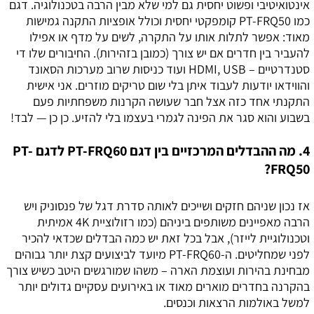
אינטואיטיבי ופשוט יחסית גם למי שלא מבין הרבה בטכנולוגיה. דגם
כמו PT-FRQ50 קומפקטי יחסית וכולל אופציות התקנה גמישות
מאוד: אפשר לתלות אותו על התקרה, לשים על מדף או אפילו
להעביר בין חדרים אם יש צורך (כמובן בזהירות). החיבורים שלו די
סטנדרטיים – HDMI, USB ועוד כניסות שרוב מערכות הסאונד
והווידאו יודעות לעבוד איתן בלי שום טריקים מוזרים. אני אישית
התקנתי אחד כזה אצל חבר שעושה הקרנות משפחתיות פעם
בשבוע והוא סגר את הפינה לגמרי בעצמו בלי להזיע. כן כן — לבד!
4. מה ההבדלים המרכזיים בין דגם PT-FRQ60 לדגם PT-
FRQ50?
אז נכון שניהם חזקים ושייכים לאותה סדרת דגל של פנסוניק ויש
הרבה מאפיינים משותפים ביניהם (כמו רזולוציית 4K אמיתית
וטכנולוגיית לייזר), אבל בכל זאת יש כמה הבדלים שכדאי להכיר
לפני שמחליטים. ה-PT-FRQ60 מיועד לביצועים קצת יותר גבוהים
מבחינת בהירות ועוצמת הארה – משהו שמורגשים היטב כשיש צורך
בהקרנה בחדרים מוארים מאוד או באירועים עסקיים גדולים יותר
למשל באולמות הרצאות וכנסים.