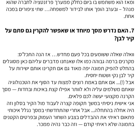
ומאז הוא משתמש בו ביום כחלק ממערך פרזנטציה לחברה שהוא
מנהל – ובערב הופך אותו לבידור למשפחה… שתי ציפורים במכה
אחת.
7. האם נדרש מסך מיוחד או שאפשר להקרין גם סתם על
קיר לבן?
וואלה שאלה ששומעים בכל פעם מחדש… אז הנה התכל'ס:
מקרנים ברמה גבוהה כמו אלו שאנחנו מדברים עליהם כאן מסוגלים
בהחלט להפיק תמונה יפה מאוד גם אם תקרינו אותם ישירות על
קיר לבן נקי ושטוח יחסית.
אבל (!)... אם אתם באמת רוצים למצות עד הסוף את הטכנולוגיה
שאתם משלמים עליה ולא לוותר אפילו קצת באיכות ובחדות — מסך
הקרנה מקצועי יעשה לכם פלאים.
אני אישית ניסיתי במשך תקופה קצרה לעבוד מול הקיר בסלון וזה
היה אחלה בהתחלה... אבל אחרי שהתחדשתי במסך נגלל איכותי
פתאום ראיתי את ההבדלים בצבע השחור העמוק ובפרטים הקטנים
בתמונה שלא ראיתי קודם — וזה כבר נהיה ממכר.