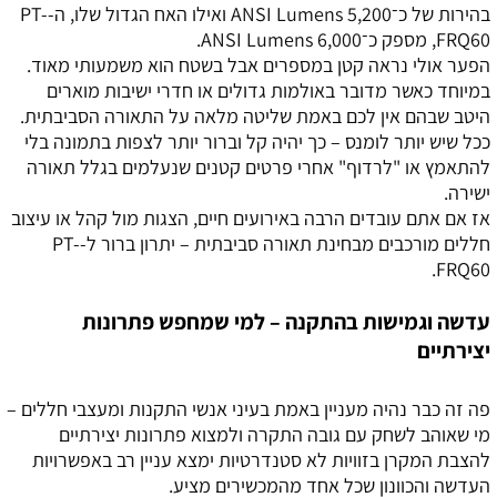
בהירות של כ־5,200 ANSI Lumens ואילו האח הגדול שלו, ה-PT-
FRQ60, מספק כ־6,000 ANSI Lumens.
הפער אולי נראה קטן במספרים אבל בשטח הוא משמעותי מאוד.
במיוחד כאשר מדובר באולמות גדולים או חדרי ישיבות מוארים
היטב שבהם אין לכם באמת שליטה מלאה על התאורה הסביבתית.
ככל שיש יותר לומנס – כך יהיה קל וברור יותר לצפות בתמונה בלי
להתאמץ או "לרדוף" אחרי פרטים קטנים שנעלמים בגלל תאורה
ישירה.
אז אם אתם עובדים הרבה באירועים חיים, הצגות מול קהל או עיצוב
חללים מורכבים מבחינת תאורה סביבתית – יתרון ברור ל-PT-
FRQ60.
עדשה וגמישות בהתקנה – למי שמחפש פתרונות
יצירתיים
פה זה כבר נהיה מעניין באמת בעיני אנשי התקנות ומעצבי חללים –
מי שאוהב לשחק עם גובה התקרה ולמצוא פתרונות יצירתיים
להצבת המקרן בזוויות לא סטנדרטיות ימצא עניין רב באפשרויות
העדשה והכוונון שכל אחד מהמכשירים מציע.