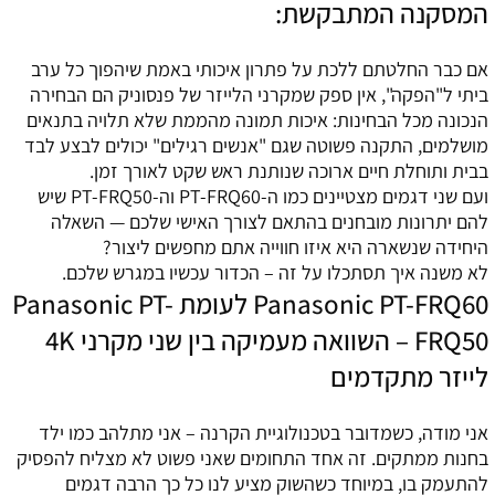
המסקנה המתבקשת:
אם כבר החלטתם ללכת על פתרון איכותי באמת שיהפוך כל ערב
ביתי ל"הפקה", אין ספק שמקרני הלייזר של פנסוניק הם הבחירה
הנכונה מכל הבחינות: איכות תמונה מהממת שלא תלויה בתנאים
מושלמים, התקנה פשוטה שגם "אנשים רגילים" יכולים לבצע לבד
בבית ותוחלת חיים ארוכה שנותנת ראש שקט לאורך זמן.
ועם שני דגמים מצטיינים כמו ה-PT-FRQ60 וה-PT-FRQ50 שיש
להם יתרונות מובחנים בהתאם לצורך האישי שלכם — השאלה
היחידה שנשארה היא איזו חווייה אתם מחפשים ליצור?
לא משנה איך תסתכלו על זה – הכדור עכשיו במגרש שלכם.
Panasonic PT-FRQ60 לעומת Panasonic PT-
FRQ50 – השוואה מעמיקה בין שני מקרני 4K
לייזר מתקדמים
אני מודה, כשמדובר בטכנולוגיית הקרנה – אני מתלהב כמו ילד
בחנות ממתקים. זה אחד התחומים שאני פשוט לא מצליח להפסיק
להתעמק בו, במיוחד כשהשוק מציע לנו כל כך הרבה דגמים