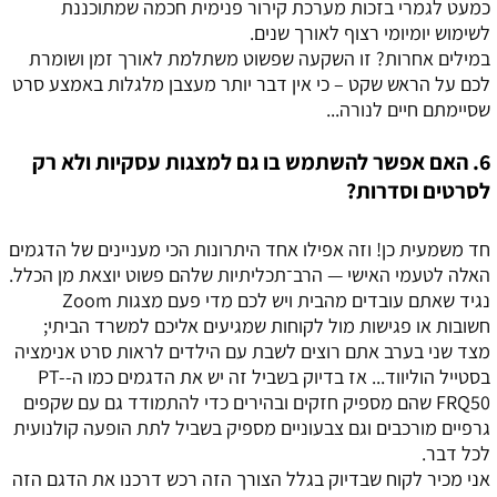
כמעט לגמרי בזכות מערכת קירור פנימית חכמה שמתוכננת
לשימוש יומיומי רצוף לאורך שנים.
במילים אחרות? זו השקעה שפשוט משתלמת לאורך זמן ושומרת
לכם על הראש שקט – כי אין דבר יותר מעצבן מלגלות באמצע סרט
שסיימתם חיים לנורה...
6. האם אפשר להשתמש בו גם למצגות עסקיות ולא רק
לסרטים וסדרות?
חד משמעית כן! וזה אפילו אחד היתרונות הכי מעניינים של הדגמים
האלה לטעמי האישי — הרב־תכליתיות שלהם פשוט יוצאת מן הכלל.
נגיד שאתם עובדים מהבית ויש לכם מדי פעם מצגות Zoom
חשובות או פגישות מול לקוחות שמגיעים אליכם למשרד הביתי;
מצד שני בערב אתם רוצים לשבת עם הילדים לראות סרט אנימציה
בסטייל הוליווד... אז בדיוק בשביל זה יש את הדגמים כמו ה-PT-
FRQ50 שהם מספיק חזקים ובהירים כדי להתמודד גם עם שקפים
גרפיים מורכבים וגם צבעוניים מספיק בשביל לתת הופעה קולנועית
לכל דבר.
אני מכיר לקוח שבדיוק בגלל הצורך הזה רכש דרכנו את הדגם הזה