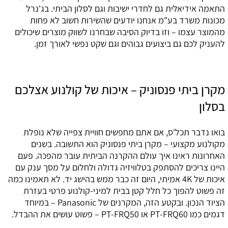
התאמה אידיאלית גם לחדרי ישיבות וגם לסלון הביתי. בג'נרל
מכונות משרד בע"מ אנחנו יודעים שהשירות חשוב לא פחות
מהמוצר עצמו – וזו בדיוק הסיבה שבחרנו לשווק מוצרים שיכולים
להעניק לכם גם ביצועים גבוהים וגם שקט נפשי לאורך זמן.
מקרן ביתי פנסוניק – איכות של קולנוע אצלכם
בסלון
בואו נדבר תכל'ס, אם אתם מחפשים חוויית צפייה שלא נופלת
מקולנוע מקצועי – מקרן ביתי פנסוניק הוא התשובה. בשנים
האחרונות ראינו איך עולם ההקרנה הביתית עובר מהפכה. פעם
היינו צריכים להסתפק בטלוויזיה גדולה ולחלום על מסך ענק עם
איכות של 4K אמיתי, היום זה כבר ממש בהישג יד. לא תאמינו כמה
זה פשוט להפוך כל חלל קטן בבית למיני-קולנוע פרטי בעזרת
הציוד הנכון. ובקטע הזה, המקרנים של Panasonic – במיוחד
דגמים כמו PT-FRQ60 או PT-FRQ50 – פשוט עושים את ההבדל.