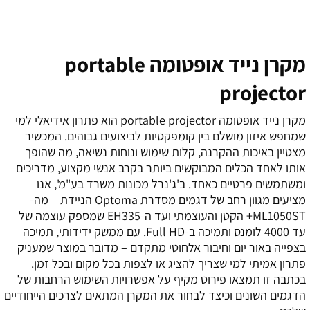
מקרן נייד אופטומה portable
projector
מקרן נייד אופטומה portable projector הוא פתרון אידיאלי למי
שמחפש איזון מושלם בין קומפקטיות לביצועים גבוהים. המכשיר
מצטיין באיכות ההקרנה, קלות שימוש ונוחות נשיאה, מה שהופך
אותו לאחד הכלים המבוקשים ביותר בקרב אנשי מקצוע, מדריכים
ומשתמשים פרטיים כאחד. ב'ג'נרל מכונות משרד בע"מ', אנו
מציעים מגוון רחב של דגמים מסדרת Optoma הניידת – מה-
ML1050ST+ הקטן והעוצמתי ועד ה-EH335 שמספק עוצמה של
עד 4000 לומנס ותמיכה ב-Full HD. עם ממשק ידידותי, תמיכה
בצפייה באור יום וחיבור אלחוטי מתקדם – מדובר במוצר שמעניק
פתרון אמיתי למי שצריך להציג או לצפות בכל מקום ובכל זמן.
בכתבה זו תמצאו פירוט מקיף על אפשרויות השימוש הרחבות של
הדגמים השונים וכיצד לבחור את המקרן המתאים לצרכים הייחודיים