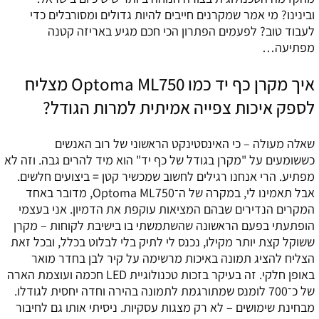
ובינינו? מי אמר שמקרנים חייבים להיות גדולים ומסורבלים כדי
לעבוד טוב? לפעמים הפתרון הכי חכם מגיע באריזה קטנה
מפתיעה…
איך מקרן כף יד כמו Optoma ML750 מצליח
לספק איכות צפייה אמיתית למרות הגודל?
שאלה מעולה – כי האינסטינקט הראשוני של רוב האנשים
כששומעים על "מקרן בגודל של כף יד" הוא מיד להרים גבה. וזה לא
מפתיע. הרי אנחנו רגילים לחשוב שמכשיר קטן = ביצועים חלשים.
אבל תאמינו לי, במקרה של ה־Optoma ML750, מדובר באחד
המקרים הנדירים שבהם המציאות עוקפת את הדמיון. אני בעצמי
הופתעתי בפעם הראשונה שהשתמשתי בו בישיבת לקוחות – מקרן
ששוקל קצת יותר מקילו, נכנס לי לתיק בלי לבלוט בכלל, ובכל זאת
הצליח להציג תמונה באיכות מרשימה על קיר לבן בחדר מואר
באופן חלקי. זה בעיקר בזכות טכנולוגיית LED חכמה ועוצמת הארה
של כ־700 לומנס שמתורגמת לתמונה בהירה וחדה יחסית לגודלו.
מבחינת שימושים – לא רק מצגות עסקיות. ניסיתי אותו גם לחיבור