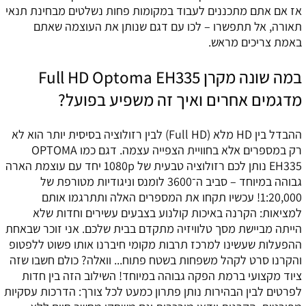
אז אם אתם מתכננים לעבוד במקומות פחות נשלטים מבחינת תנאי
תאורה, אל תתפשרו – לכו עם דגם שנותן את העוצמה שאתם
באמת צריכים מראש.
במה שונה מקרן Full HD Optoma EH335
מדגמים אחרים ואיך זה משפיע בפועל?
ההבדל בין HD מלא (Full HD) לבין רזולוציה בסיסית יותר הוא לא
רק במספרים אלא בחוויית הצפייה עצמה. דגם כמו OPTOMA
EH335 נותן לכם רזולוציה טבעית של 1080p יחד עם עוצמת הארה
גבוהה במיוחד – סביב ה־3600 לומנס וניגודיות מטורפת של
1:20,000! עכשיו תקחו את המספרים האלה ותתרגמו אותם
למציאות: הקרנה באיכות קולנוע בצבעים עשירים וחדות שלא
הייתה מביישת מסך טלוויזיה מתקדם בבית שלכם. אני זוכר שבאחת
ההפעלות שעשינו למרכז תרבות מקומי חיברנו אותו פשוט ללפטופ
והקרנו סרט לקהל משפחות בשטח פתוח... וואלה? כולם חשבו שזה
ציוד מקצועי ברמת הפקה גבוהה במיוחד! השילוב הזה בין חדות
לפרטים לבין הבהירות נותן פתרון כמעט לכל צורך: הדרכות עסקיות