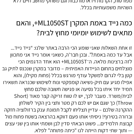
מפורטות, הקרנות וידאו מורכבות וגם משחקי מחשב חיים ללא
השהיות משמעותיות בכלל.
כמה נייד באמת המקרן ML1050ST+, והאם
מתאים לשימוש יומיומי מחוץ לבית?
זו אחת השאלות שאני שומע הכי הרבה באתר שלנו: “נייד נייד...
אבל עד כמה באמת?”. ובכן חבר'ה, כשאני אומר נייד אני מתכוון
לזה ברצינות מלאה. ה־ML1050ST+ הוא אחד הדגמים הכי
מוצלחים בתחום הניידות האמיתית – מדובר במקרן שנכנס לתיק גב
קטן בלי לגרום למשקל עודף מורגש בכלל (פחות מקילו), והוא
אפילו מגיע עם תיק-נשיאה קומפקטי ונוח לשימוש שכנראה תשאירו
תמיד יחד איתו בכל נסיעה או פגישה חשובה שלכם מחוץ
לבית/משרד. מעבר לכך, יש לו טווח זריקה קצר מאוד (Short
Throw) כך שגם אם יש לכם רק מטר וחצי בין הקיר לשולחן
ההקרנה שלכם – עדיין תצליחו לקבל תמונת ענק ברזולוציה חזקה
וברורה בטירוף! ניסיתי אותו פעם דווקא בהרצאה בשטח פתוח מול
קבוצת תלמידים... פשוט הבאתי סדין לבן ושמתי אותו בין שני עצים
— ותוך שתי דקות הייתה לנו "כיתה פתוחה" לפלא.