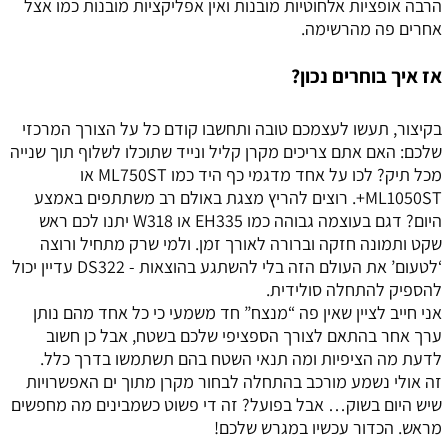
הרבה אופציות אלחוטיות מובנות ואין אפליקציות מובנות כמו אצל
אחרים פה מהרשימה.
אז איך בוחרים נכון?
בקיצור, תעשו לעצמכם טובה ותחשבו קודם כל על הצורך המרכזי
שלכם: האם אתם צריכים מקרן קליל ונייד שתוכלו לשלוף תוך שנייה
מכל תיק? לכו על אחד מדגמי כף היד כמו ML750ST או
ML1050ST+. רוצים להריץ מצגת באולם רב משתתפים באמצע
היום? דגם בעוצמה גבוהה כמו EH335 או W318 יתנו לכם ראש
שקט ותמונה חזקה וברורה לאורך זמן. ולמי שרק מתחיל ורוצה
‘לטעום’ את העולם הזה בלי להשתגע בהוצאות - DS322 עדיין יכול
להספיק להתחלה סולידית.
אני חייב לציין שאין פה “מנצח” חד משמעי כי כל אחד מהם נותן
ערך אחר בהתאם לצורך הספציפי שלכם בשטח, אבל כן חשוב
לדעת מה הציפיות ומה תנאי השטח בהם תשתמשו בדרך כלל.
זה אולי נשמע מורכב בהתחלה לבחור מקרן מתוך ים האפשרויות
שיש היום בשוק… אבל בפועל? זה די פשוט כשמבינים מה מחפשים
מראש. הכדור עכשיו במגרש שלכם!