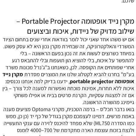
שלכם.
מקרן נייד אופטומה Portable Projector –
שילוב מדויק של ניידות, איכות וביצועים
אם יש משהו אחד שאני יכול לומר בוודאות אחרי שנים בתחום הציוד
המשרדי והאלקטרוניקה, זה שבחירת מקרן נכון היא לא עסק פשוט.
במיוחד כשרוצים לעשות את זה נכון בפעם הראשונה – בלי
להתפשר על איכות, בלי להוציא הון תועפות ובלי להתבאס רגע
אחרי שפותחים את הקופסה. לכן, כשאנחנו ב"ג'נרל מכונות משרד
בע"מ" בחרנו להביא לקטלוג שלנו את המוצרים מסדרת
מקרן נייד
אופטומה portable projector
, ידענו בדיוק למה אנחנו נכנסים:
איכות ללא תחרות, אמינות מוכחת ואפשרות למענה לכל צורך – בין
אם זה למצגות עסקיות, הקרנת סרטים בבית או אפילו משחקי
גיימינג מהשורה הראשונה.
בואו נדבר תכל'ס – ברמה הטכנית, מקרני Optoma מציעים מענה
באמת מרשים. דמיינו לעצמכם מקרן בגודל של כף יד (כן כן, ממש
כמו הסדרה ML750) שלא מפחד להיכנס לזירה עם ענקי התעשייה
ולנצח בזכות עוצמת הארה מתקדמת של 700–4000 לומנס