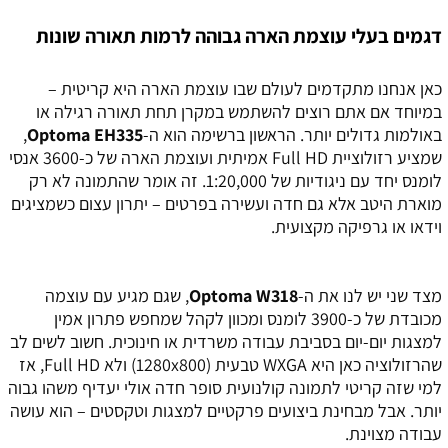
דגמים בעלי עוצמת הארה גבוהה לרמות תאורה שונות
כאן אנחנו מתקדמים לעולם שבו עוצמת הארה היא קריטית –
במיוחד אם אתם רוצים להשתמש במקרן תחת תאורה רגילה או
באולמות גדולים יותר. הראשון ברשימה הוא ה-
Optoma EH335
,
שמציע רזולוציית Full HD אמיתית ועוצמת הארה של כ-3600 אנסי
לומנס יחד עם ניגודיות של 1:20,000. זה אומר שהתמונה לא רק
מוארת היטב אלא גם חדה ועשירה בפרטים – יתרון עצום כשמציגים
וידאו או גרפיקה מקצועית.
מצד שני יש לנו את ה-
Optoma W318
, שגם מגיע עם עוצמה
מכובדת של כ-3900 לומנס ומכוון לקהל שמחפש פתרון אמין
למצגות יום-יום בסביבת עבודה משרדית או חינוכית. חשוב לשים לב
שהרזולוציה כאן היא WXGA טבעית (1280x800) ולא Full HD, אז
למי שזה קריטי לתמונה קולנועית סופר חדה אולי יעדיף משהו גבוה
יותר. אבל מבחינת ביצועים פרקטיים למצגות וטקסטים – הוא עושה
עבודה מצוינת.