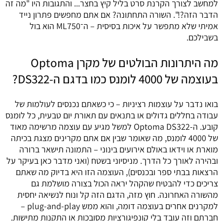
למחשב לצורך הקרנת סרט בליל קיץ בחצר... והתגובות היו "מה זה
הדבר הזה?!". השורה התחתונה? אם אתם מחפשים פתרון נייד
אמיתי שלא מתפשר על איכות בסיסית – ה־ML750 הוא בול
בשבילכם.
מה היתרונות הבולטים של מקרן Optoma
בעוצמה של 4000 לומנס כמו בדגם ה-DS322?
בואו נדבר על עוצמות רציניות – כי כשאתם נכנסים לעולמות של
עבודה בחללים גדולים או בתנאים עם תאורת יום טבעית, כל לומנס
קובע. ה-Optoma DS322 למשל מגיע עם עוצמה מרשימה מאוד
של 4000 לומנס, מה שאומר שבין אם אתם מקרינים מצגת בכיתה
מוארת או וידאו באולם אירועים בינוני – התמונה תישאר ברורה
ובהירה לאורך כל הדרך. מניסיוני בשטח (ואני מדבר כאן בעיקר על
הרצאות בבתי ספר ובכנסים), העוצמה הזו היא בדיוק מה שאתם
צריכים כדי להבטיח שהקהל יראה הכול בצורה מושלמת גם
מהשורה האחרונה. חוץ מזה, הדגם הזה קל ונוח לנשיאה יחסית
למקרנים אחרים בעוצמה דומה, והוא ממש plug-and-play –
חברתם וזה עובד בלי קונפיגורציות מסובכות או התקנות מתישות.