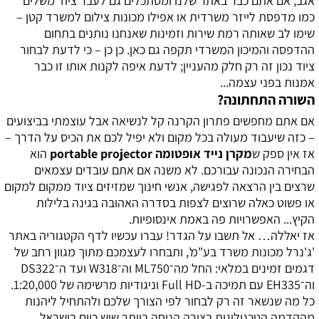
אגב, אם אתם כבר באתר שלנו ומסתכלים גם לעבר ציוד משלים
כמו מדפסת לייזר משרדית או אפילו מכונות צילום למשרד קטן –
שימו לב שאותה רמת שירות וזמינות שאנחנו נותנים בתחום
ההדפסה והמיכון המשרדי תקפה גם כאן. כן כן – כי לדעת לבחור
ציוד נכון זה רק חלק מהעניין; לדעת איפה לקנות אותו זו כבר
אמנות בפני עצמה...
השורה התחתונה?
אם אתם מחפשים פתרון הקרנה קל לנשיאה אבל עוצמתי בביצועים
– כזה שיעבוד מעולה בכל מקום ולא יפיל לכם את הכיס על הדרך –
אז אין ספק ש
מקרן נייד אופטומה portable projector
הוא
הבחירה הנכונה עבורכם. לא משנה אם אתם עובדים עצמאים
שרצים בין הרצאה לפגישה, אנשי חינוך שמזיזים ציוד ממקום למקום
או פשוט כאלה שרוצים לצפות בסדרה האהובה בגינה בלילות
הקיץ... האפשרויות פה באמת אינסופיות.
אז יאללה… אל תשבו על הגדר! עברו עכשיו לדף הקטגוריה באתר
'ג'נרל מכונות משרד בע"מ', ותבחרו לעצמכם מתוך מגוון רחב של
דגמים זמינים במלאי: החל מה־ML750 וה־W318 ועד ה־DS322
וה־EH335 עם תמיכה ב-Full HD וניגודיות מרשימה של 1:20,000.
כל מה שנשאר זה רק לבחור לפי הצורך שלכם ולהתחיל ליהנות
מהקדמה הטכנולוגית בצורה הנוחה ביותר שיש כיום בישראל.