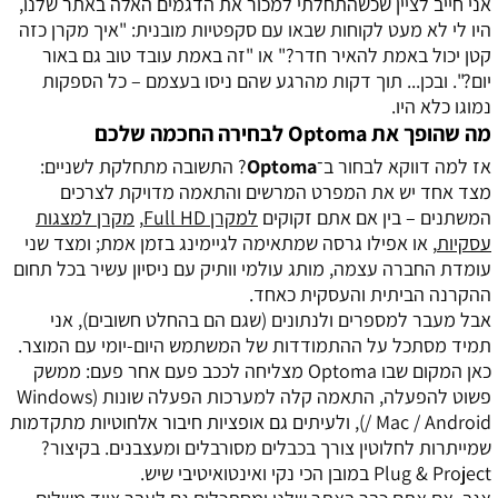
אני חייב לציין שכשהתחלתי למכור את הדגמים האלה באתר שלנו,
היו לי לא מעט לקוחות שבאו עם סקפטיות מובנית: "איך מקרן כזה
קטן יכול באמת להאיר חדר?" או "זה באמת עובד טוב גם באור
יום?". ובכן... תוך דקות מהרגע שהם ניסו בעצמם – כל הספקות
נמוגו כלא היו.
מה שהופך את Optoma לבחירה החכמה שלכם
אז למה דווקא לבחור ב־
Optoma
? התשובה מתחלקת לשניים:
מצד אחד יש את המפרט המרשים והתאמה מדויקת לצרכים
המשתנים – בין אם אתם זקוקים
למקרן Full HD
,
מקרן למצגות
עסקיות
, או אפילו גרסה שמתאימה לגיימינג בזמן אמת; ומצד שני
עומדת החברה עצמה, מותג עולמי וותיק עם ניסיון עשיר בכל תחום
ההקרנה הביתית והעסקית כאחד.
אבל מעבר למספרים ולנתונים (שגם הם בהחלט חשובים), אני
תמיד מסתכל על ההתמודדות של המשתמש היום-יומי עם המוצר.
כאן המקום שבו Optoma מצליחה לככב פעם אחר פעם: ממשק
פשוט להפעלה, התאמה קלה למערכות הפעלה שונות (Windows
/ Mac / Android), ולעיתים גם אופציות חיבור אלחוטיות מתקדמות
שמייתרות לחלוטין צורך בכבלים מסורבלים ומעצבנים. בקיצור?
Plug & Project במובן הכי נקי ואינטואיטיבי שיש.