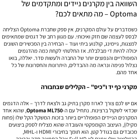
השוואה בין מקרנים ניידים ומתקדמים של
Optoma – מה מתאים לכם?
כשמדברים על עולם המקרנים, אין ספק שחברת Optoma הצליחה
לבסס לעצמה שם חזק ואיכותי. עם מגוון רחב של דגמים שמתאימים
למצגות, גיימינג, קולנוע ביתי ועוד – הבחירה בין המכשירים השונים
יכולה להיות די מבלבלת. אז החלטתי לקחת כמה מהדגמים
הפופולריים והנפוצים יותר של החברה ולעשות סדר. יאללה, בואו
נצלול פנימה ונראה מה ההבדלים, היתרונות והחסרונות של כל
אחד מהם.
מקרני כף יד ו"כיס" – הקלילים שבחבורה
אם יש לכם צורך לארוז מקרן בתיק גב ולצאת לדרך – אלה הדגמים
שכדאי לשקול ברצינות. נתחיל עם ה-
Optoma ML750
, שהוא אחד
המקרנים הניידים הפופולריים ביותר בזכות המשקל הקל שלו (פחות
מקילו), העיצוב הקומפקטי והעובדה שהוא מצליח לספק ביצועים
מכובדים גם בגודל קטן. הוא תומך בחיבורי HDMI ו-MHL,
הרזולוציה שלו אמנם לא Full HD אבל התמונה חדה וברורה