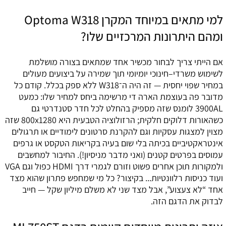
למי מתאים במיוחד המקרן Optoma W318
ומהם היתרונות המרכזיים שלו?
אם הייתי צריך לבחור מכשיר אחד שמתאים בצורה מושלמת
לשימוש משרדי–חינוכי יומיומי תוך שמירה על ביצועים מעולים
במחיר שפוי יחסית — זה היה ה־W318 ללא ספק בכלל. קודם כל
מדובר פה בעוצמת הארה די מרשימה ביחס למחיר שלו: כמעט
‎3900AL‎ לומנס שזה מספיק בהחלט לכל חדר סטנדרטי גם
כשהאורות דלוקים חלקית; הרזולוציה הטבעית היא ‎800x1280‎ שזה
מצוין למצגות עסקיות וגם להקרנת סרטונים לימודיים או תרגולים
אינטראקטיביים בכיתה בלי שום בעיה בקריאות הטקסט או גרפים
עמוסים בפרטים קטנים (ואני מדבר מניסיון!). החיבור למחשבים
ולמקורות תוכן אחרים פשוט וזורם לגמרי דרך HDMI כפול וגם VGA
ועוד כניסות רלוונטיות... בקיצור? כל מי שמחפש פתרון שהוא מצד
אחד “לא צעצוע”, אבל מצד שני לא משלם מיליון שקל — חייב
לבדוק את הדגם הזה.