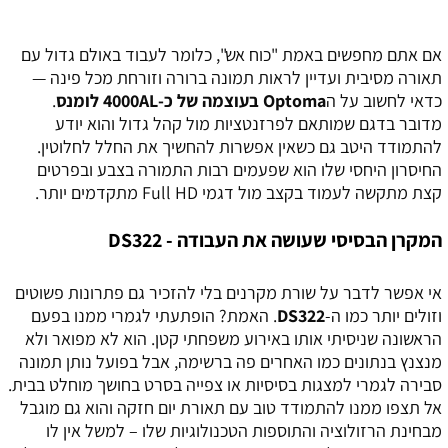
אם אתם מחפשים באמת "כוח אש", כלומר לעבוד באולם גדול עם
תאורה מסיבית ועדיין לראות תמונה ברורה וזורחת מכל פינה —
כדאי לחשוב על ה
Optoma בעוצמה של כ-4000AL לומנס
.
מדובר בדגם שמותאם לפרזנטציות מול קהל גדול והוא יודע
להתמודד היטב גם כשאין אפשרות להחשיך את החלל לחלוטין.
החיסרון היחסי שלו הוא שפעמים רבות התמורה בצבע ובפרטים
קצת מתקשה לעמוד בקצב מול דגמי Full HD מתקדמים יותר.
המקרן הבסיסי שעושה את העבודה - DS322
אי אפשר לדבר על שורת מקרנים בלי להזכיר גם פתרונות פשוטים
וזולים יותר כמו ה-
DS322
. האמת? הופתעתי לגמרי ממנו בפעם
הראשונה שניסיתי אותו באירוע משפחתי קטן. הוא לא מפואר ולא
מנצנץ בנתונים כמו האחרים פה ברשימה, אבל בפועל נותן תמונה
סבירה לגמרי למצגות בסיסיות או צפייה בסרט בחושך מוחלט בבית.
אל תצפו ממנו להתמודד טוב עם תאורת יום חזקה והוא גם מוגבל
מבחינת הרזולוציה והתוספות הטכנולוגיות שלו – למשל אין לו