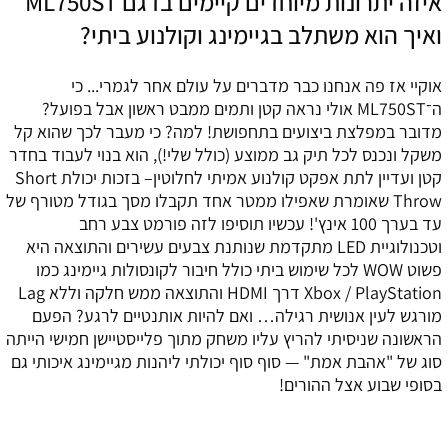
איזה יתרונות מיוחדים קיימים בדגם ML750ST
ואיך הוא משתלב בגיימינג וקולנוע ביתי?
אוקיי אז פה אנחנו כבר מדברים על עולם אחר לגמרי... כי
ה־ML750ST אולי נראה קטן ותמים ממבט ראשון אבל בפועל?
מדובר במפלצת ביצועים בתחפושת! למה? כי מעבר לכך שהוא קל
משקל ונכנס לכל תיק גב ממוצע (כולל שלי!), הוא בנוי לעבוד בחדר
קטן ועדיין לתת אפקט קולנוע אמיתי לחלוטין– בזכות יכולת Short
Throw שאומרת שאפילו ממטר אחד תקבלו מסך בגודל מטורף של
עד בערך ‎100 אינץ'‎! עכשיו תוסיפו לזה פורמט צבע רחב
וטכנולוגיית LED מתקדמת שנותנת צבעים עשירים והתוצאה היא
פשוט WOW לכל שימוש ביתי כולל חיבור לקונסולות גיימינג כמו
Xbox / PlayStation דרך HDMI והתוצאה ממש חלקה וללא Lag
מורגש לעין אנושית רגילה… ואם להיות אותנטיים לרגע? הפעם
הראשונה שניסיתי להריץ עליו משחק מתוך פלייסטיישן חמישי הייתה
סוג של "אהבת אמת" — סוף סוף יכולתי ליהנות מגיימינג איכותי גם
בסופי שבוע אצל ההורים!