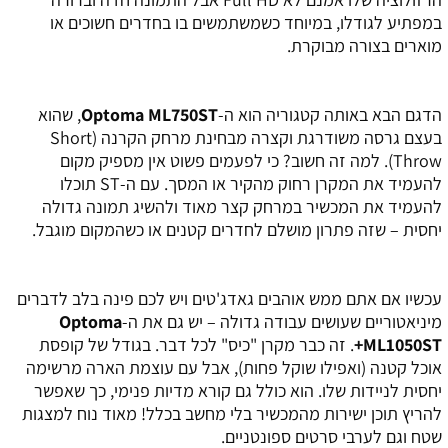
במפתיע לגודלו, במיוחד כשמשתמשים בו בחדרים חשוכים או
מוארים בצורה מבוקרת.
הדגם הבא באותה קטגוריה הוא ה-
Optoma ML750ST
, שהוא
בעצם גרסה משודרגת וקצרה מבחינת מרחק הקרנה (Short
Throw). למה זה חשוב? כי לפעמים פשוט אין מספיק מקום
להעמיד את המקרן רחוק מהקיר או המסך. עם ה-ST תוכלו
להעמיד את המכשיר במרחק קצר מאוד ולהשיג תמונה גדולה
יחסית – שזה פתרון מושלם לחדרים קטנים או כשהמקום מוגבל.
עכשיו אם אתם ממש אוהבים גאדג'טים ויש לכם פינה בלב לדברים
מיניאטוריים שעושים עבודה גדולה – יש גם את ה-
Optoma
ML1050ST+
. זה כבר מקרן "כיס" לכל דבר. בגודל של קופסת
אוכל קטנה (ואפילו שוקל פחות), אבל עם עוצמת הארה מרשימה
יחסית לניידות שלו. הוא כולל גם קורא מדיות פנימי, כך שאפשר
להריץ תוכן ישירות מהמכשיר בלי מחשב בכלל! מאוד נוח למצגות
שטח וגם לערבי סרטים ספונטניים.