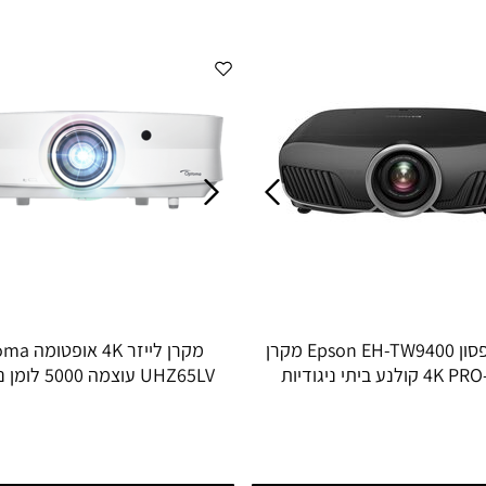
מקרן אפסון Epson EH-TW9400 מקרן
מקרן לייזר K
‎PRO-UHD ‏4K קולנע ביתי ניגודיות
UHZ65LV עוצמה 00
1:2,000,000
1:1,200,000