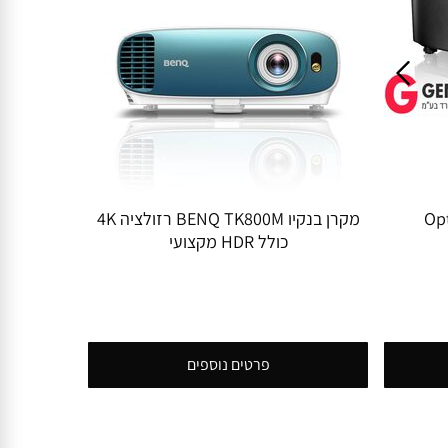
מה Optoma
מקרן בנקיו BENQ TK800M רזולציה 4K
כולל HDR מקצועי
פרטים נוספים