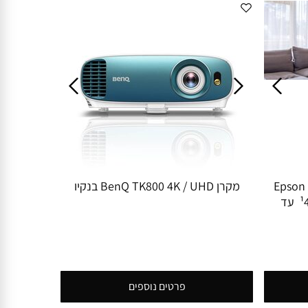
Epson EH-LS
מקרן BenQ TK800 4K / UHD בנקיו
טווח קצר מאוד 4K PRO-UHD‏¹ עד
20,000 שעות עבודה תמונה מ "65 עד
פרטים נוספים