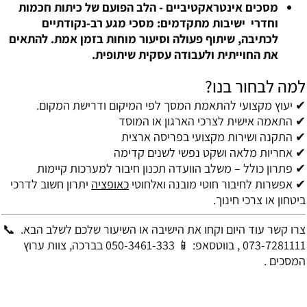
מסכים אינטראקטיביים -
הלב הפועם של כיתות חכמות
וחדרי ישיבות מתקדמים: מסכי מגע רב-נקודתיים
לכתיבה, שיתוף פעולה וסיעור מוחות בזמן אמת. להתאים
את החוייתית ולעבודה עסקית שיתופית.
למה לבחור בנו?
✔ יעוץ מקצועי להתאמת המסך לפי המיקום ודרישת המקום.
✔ התאמה אישית לצרכי הארגון או המוסד
✔ התקנה ושירות מקצועי בפריסה ארצית
✔ אחריות מלאה ושקט נפשי לשנים קדימה
✔ פתרון כולל – משלב הוועדה תכנון חיבור למערכות קיימות
✔ אפשרות לחיבור חוטי מובנה ואלחוטי
כאופציה
יתרון חשוב לדרכי
ביטחון או צרכי חינוך.
צרו קשר עוד היום וקחו את הישיבה או השיעור שלכם לשלב הבא. 📞
073-7281111 , בווטסאפ: 📱 050-3461-333 בברכה, צוות ערוץ
המסכים .