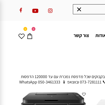
0
0
ודות
צור קשר
מדפסות קנון בסידרה חדשה וחסכונית במיוחד - קנון מגה טנק Canon Magatank printers. מדפסות המגה טנק הינן מדפסות בקבוקים שכל מדפסת נמכרת עם עד 120000 הדפסות
בשחור ועד 7000 הדפסות בצבע ועלות ההדפסה של כל דף הינה מהנמוכות מכל המדפסות המוכרות. שאלות? אנו לשירותכם: 📞 073-7281111 ובווצאפ 📱 050-3461333 WhatsApp