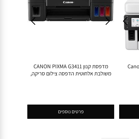
סקית ‏הזרקת דיו Canon
מדפסת קנון CANON PIXMA G3411
משולבת אלחוטית הדפסה צילום סריקה,
דיו כלול עד 12000 שחור ועד 7000 צבע
פרטים נוספים