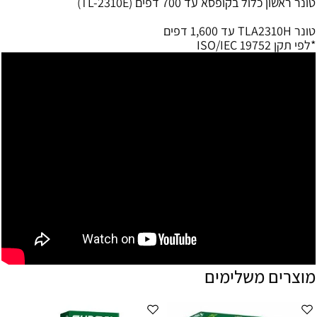
טונר ראשון כלול בקופסא עד 700 דפים (TL-2310E)
טונר TLA2310H עד 1,600 דפים
*לפי תקן ISO/IEC 19752
מוצרים משלימים