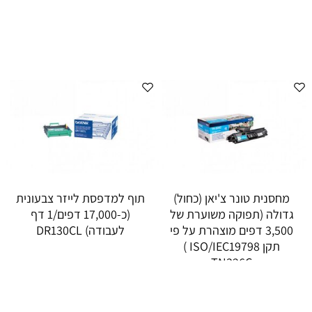
מחסנית טונר צ'יאן (כחול)
תוף למדפסת לייזר צבעונית
גדולה (תפוקה משוערת של
(כ-17,000 דפים/1 דף
3,500 דפים מוצהרת על פי
לעבודה) DR130CL
תקן ISO/IEC19798 )
TN326C