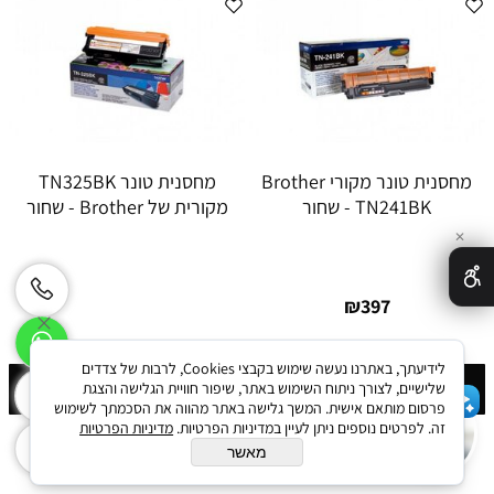
מחסנית טונר מקורי Brother
מחסנית טונר TN325BK
TN241BK - שחור
מקורית של Brother - שחור
✕
₪
397
לידיעתך, באתרנו נעשה שימוש בקבצי Cookies, לרבות של צדדים
פרטים נוספים
פרטים נוספים
שלישיים, לצורך ניתוח השימוש באתר, שיפור חוויית הגלישה והצגת
פרסום מותאם אישית. המשך גלישה באתר מהווה את הסכמתך לשימוש
שלום 👋 אני הצ'אטבוט של האתר!
זה. לפרטים נוספים ניתן לעיין במדיניות הפרטיות.
מדיניות הפרטיות
צריך עזרה? התחל שיחה.
מאשר