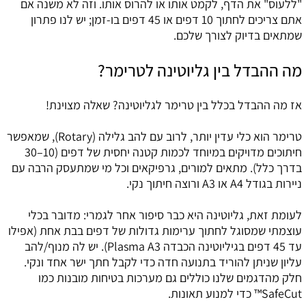
"ללעוס" את הדף, לקמט אותו או להרוס אותו. וזה לא משנה אם
אתם צריכים לחתוך 10 דפים או 45 דפים בו-זמן; יש לנו פתרון
שמתאים בדיוק לצורך שלכם.
מה ההבדל בין גליוטינה לטרימר?
אז מה ההבדל בכלל בין טרימר לגליוטינה? שאלה מצוינת!
טרימר הוא כלי עדין יותר, לרוב עם להב גלילה (Rotary), שמאפשר
חיתוכים מדויקים במיוחד לכמות קטנה יחסית של דפים (10–30
בדרך כלל). מתאים למורים, גרפיקאים וכל מי שמתעסק הרבה עם
ניירות בגודל A4 או A3 ורוצה חיתוך נקי.
לעומת זאת, גליוטינה היא כבר סיפור אחר לגמרי: מדובר בכלי
עוצמתי שמסוגל לחתוך ערימות גדולות של דפים בבת אחת (אפילו
עד 45 דפים בגיליוטינה הכבדה Plasma A3). יש לה מנוף/להב
עליון שניתן להוריד בתנועה חדה כדי לקבל חתך ישר אחד ונקי.
חלק מהדגמים שלנו כוללים גם מערכות בטיחות מובנות כמו
SafeCut™ כדי למנוע תאונות.