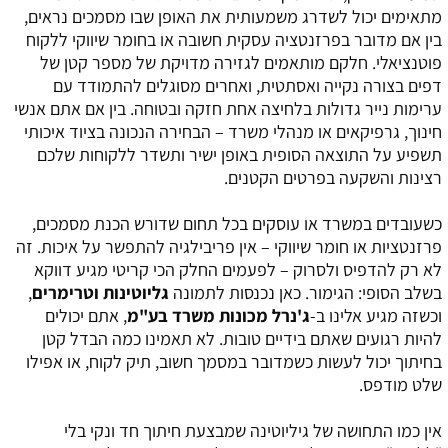
מתאימים יכול לשדרג משמעותית את האופן שבו מסמכים נראים,
בין אם מדובר בפרזנטציה עסקית חשובה או בחומר שיווקי ללקוח
פוטנציאלי. חלקם מותאמים לגזירה מדויקת של מספר קטן של
דפים בצורה נקייה ואסתטית, ואחרים מסוגלים להתמודד עם
ערימות נייר גדולות בלחיצה אחת חזקה ובטוחה. בין אם אתם אנשי
חינוך, גרפיקאים או מנהלי משרד – הבחירה הנכונה בציוד איכותי
תשפיע על התוצאה הסופית באופן ישיר ותשדר ללקוחות שלכם
רצינות והשקעה בפרטים הקטנים.
כשעובדים במשרד או עוסקים בכל תחום שדורש הכנת מסמכים,
פרזנטציות או חומר שיווקי – אין פריבילגיה להתפשר על איכות. זה
לא רק להדפיס ולסרוק – לפעמים החלק הכי קריטי מגיע דווקא
בשלב הסופי: הגימור. כאן נכנסות לתמונה
גליוטינות וטרימרים
,
וכשזה מגיע אלינו ב-
ג'נרל מכונות משרד בע"מ
, אתם יכולים
להיות רגועים שאתם בידיים טובות. לא תאמינו כמה הבדל קטן
בחיתוך יכול לעשות כשמדובר במסמך חשוב, תיק לקוח, או אפילו
שלט מודפס.
אין כמו התחושה של גיליוטינה שמבצעת חיתוך חד ונקי בלי