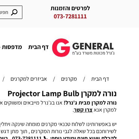
לפרטים והזמנות
073-7281111
דף הבית
מדפסות
דף הבית
/
מקרנים
/
אביזרים למקרנים
/
נורה למקרן Projector Lamp Bulb
נורה למקרן מבית ג'נרל!
אנו בג'נרל מייבאים ומשווקים את 
למקרן אנא
צרו קשר
.
יש באפשרותינו לשלוח טכנאי מקרנים מומחה שינקה ויחלי
לשירותכם בכל שאלה לגבי נורות המקרנים , תוך מתן דג
לקבלת ייעוץ חינם ומידע נוסף: 📞 073-7281111 , בווטסאפ: 📱 050-3461-333