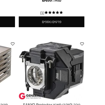
₪
699
מחיר:
(1)
פרטים נוספים
נורה למקרן סאניו SANYO Projector