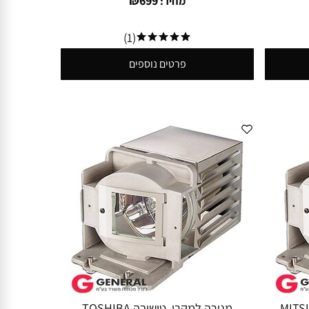
₪
699
מחיר:
(1)
פרטים נוספים
שי MITSUBISHI
מנורה למקרן טושיבה TOSHIBA