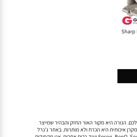
Sharp Project
נה במכשיר שלכם. הנורה היא מקור האור החזק והבהיר שמייצר
מקרן איכותית היא הכרח ולא מותרות. באתר ג'נרל
מכונות משרד בע"מ תמצאו מגוון רחב של נורות מקוריות ותואמות באיכות גבוהה ממיטב היצרנים בעולם – כולל Epson, BenQ, Sony, Panasonic ועוד רבים אחרים. אנו מקפידים