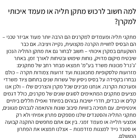
למה חשוב לרכוש מתקן תליה או מעמד איכותי
למקרן?
מתקני תליה ומעמדים למקרנים הם הרבה יותר מעוד אביזר טכני –
הם הבסיס לחוויית הקרנה מקצועית, נקייה ויציבה. אם כבר
השקעתם במקרן איכותי – חשוב לבחור גם את מתקן התליה הנכון
שיבטיח מיקום מדויק, נוחות שימוש ובטיחות לאורך זמן. באתר
'ג'נרל מכונות משרד בע"מ' תמצאו מבחר רחב של מתקנים:
מזרועות טלסקופיות מתכווננות ועד זרועות צמודות תקרה – כולם
נבחרו בקפידה על בסיס ניסיון של עשרות שנים בתחום ציוד משרדי
ומערכות הקרנה. אנחנו מבינים שכל מקרן והצרכים שלו – ולכן אנו
מציעים מתקנים המתאימים לסוגים שונים של מקרנים, כולל דגמים
קלים או כבדים, חדרי ישיבות גבוהים במיוחד ואפילו חללים ביתיים
אינטימיים. עם תמיכה בזוויות סיבוב שונות והתאמה לגבהים מגוונים,
מתקני התליה והסטנדים שלנו מספקים פתרון אמיתי ולא רק
אמצעי תלייה או מעמד זמני. בין אם אתם מחפשים התקנה קבועה
או סטנד נייד למצגות מזדמנות – אצלנו תמצאו את הפתרון
המושלם.