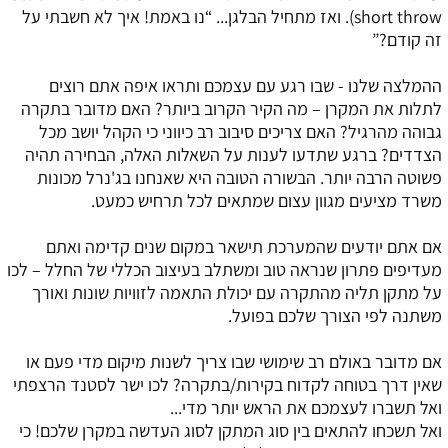
short throw). ואז מתחיל הבלגן... “נו באמת! איך לא חשבתי על
זה קודם?”
ההמלצה שלנו - שבו רגע עם עצמכם ותראו איפה אתם רוצים
לתלות את המקרן – מה הקיר הקרוב ביותר? האם מדובר בתקרה
גבוהה מהרגיל? האם צריכים סיבוב רב כיווני כי הקהל יושב מכל
הצדדים? ברגע שתדעו לענות על השאלות האלה, הבחירה תהיה
פשוטה הרבה יותר. הבשורה הטובה היא שאנחנו בג'נרל מכונות
משרד מציעים מגוון עצום שמתאים לכל תרחיש כמעט.
אם אתם יודעים שהמערכת תישאר במקום שנים קדימה ואתם
מעדיפים פתרון שנראה טוב ומשתלב בעיצוב הכללי של החלל – לכו
על מתקן תליה מהתקרה עם יכולת התאמה לזוויות שונות ואורך
משתנה לפי הצורך שלכם בפועל.
אם מדובר באולם רב שימושי שבו צריך לשנות מיקום מדי פעם או
שאין דרך בטוחה לקדוח בקירות/בתקרה? לכו ישר לסטנד הרצפתי
ואל תשברו לעצמכם את הראש יותר מדי...
ואל תשכחו להתאים בין סוג המתקן לסוג העדשה במקרן שלכם! כי