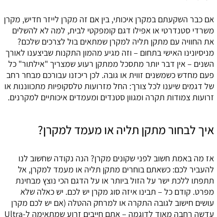
אם כבר השקעתם במקרן איכותי, בין אם זה מקרן לייזר חדיש, מקרן
משרדי סטנדרטי או אפילו דגם קומפקטי לבית, למה לא להשלים
את החוויה עם מתקן תליה למקרן שמתאים בול לצרכים שלכם?
מניסיונינו האישי בתחום – וזה מגיע מהמון התקנות שביצענו לאורך
השנים – אין דבר יותר מתסכל ממתקן רעוע שמצריך "אילתור" כל
פעם מחדש כשמשנים זווית או גובה. לכן ריכזנו עבורכם מבחר רחב
של דגמים שיענו לכל צורך: החל מזרועות טלסקופיות מתכווננות או
זרועות צמודות תקרה ומגוון סטנדים ומעמדים איכותיים למקרנים.
איך לבחור מתקן תליה או מעמד למקרן?
אז מה באמת חשוב לפני שקונים מקרן? הנה נקודה שחשוב לנו
להעביר לכם: כשאתם בוחרים מתקן תליה או מעמד למקרן, אל
תתפתו ללכת ישר על הזול ביותר או על הדגם הכי נוצץ מבחינת
מפרט. קודם כל – תבינו איזה סוג מקרן יש לכם. יש כאלה שלא
עושים חישוב לגובה התקרה או למרחק ההטלה (אם יש לכם מקרן
עדשה רחבה מאוד לדוגמה – אתם חייבים זרוע שמתאימה ל-Ultra