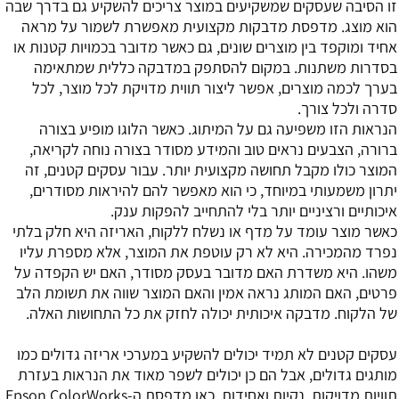
זו הסיבה שעסקים שמשקיעים במוצר צריכים להשקיע גם בדרך שבה
הוא מוצג. מדפסת מדבקות מקצועית מאפשרת לשמור על מראה
אחיד ומוקפד בין מוצרים שונים, גם כאשר מדובר בכמויות קטנות או
בסדרות משתנות. במקום להסתפק במדבקה כללית שמתאימה
בערך לכמה מוצרים, אפשר ליצור תווית מדויקת לכל מוצר, לכל
סדרה ולכל צורך.
הנראות הזו משפיעה גם על המיתוג. כאשר הלוגו מופיע בצורה
ברורה, הצבעים נראים טוב והמידע מסודר בצורה נוחה לקריאה,
המוצר כולו מקבל תחושה מקצועית יותר. עבור עסקים קטנים, זה
יתרון משמעותי במיוחד, כי הוא מאפשר להם להיראות מסודרים,
איכותיים ורציניים יותר בלי להתחייב להפקות ענק.
כאשר מוצר עומד על מדף או נשלח ללקוח, האריזה היא חלק בלתי
נפרד מהמכירה. היא לא רק עוטפת את המוצר, אלא מספרת עליו
משהו. היא משדרת האם מדובר בעסק מסודר, האם יש הקפדה על
פרטים, האם המותג נראה אמין והאם המוצר שווה את תשומת הלב
של הלקוח. מדבקה איכותית יכולה לחזק את כל התחושות האלה.
עסקים קטנים לא תמיד יכולים להשקיע במערכי אריזה גדולים כמו
מותגים גדולים, אבל הם כן יכולים לשפר מאוד את הנראות בעזרת
תוויות מדויקות, נקיות ואחידות. כאן מדפסת ה-Epson ColorWorks