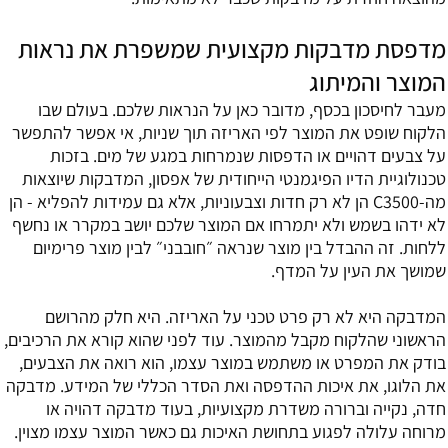
מדפסת מדבקות מקצועית שמשפרת את נראות
המוצר והמיתוג
מעבר לחיסכון בכסף, מדובר כאן על הנראות שלכם. בעולם שבו
הלקוח שופט את המוצר לפי האריזה תוך שניות, אי אפשר להתפשר
על צבעים דהויים או הדפסות שנמרחות במגע של מים. בזכות
טכנולוגיית הדיו הפיגמנטי הייחודית של אפסון, המדבקות שיוצאות
מה-C3500 הן לא רק חדות וצבעוניות, אלא גם עמידות להפליא - הן
לא ידהו בשמש ולא יתמרחו אם המוצר שלכם יושב במקרר או נחשף
ללחות. זה ההבדל בין מוצר שנראה ״חובבני״ לבין מוצר פרימיום
שמושך את העין על המדף.
המדבקה היא לא רק פרט טכני על האריזה. היא חלק מהרושם
הראשוני שהלקוח מקבל מהמוצר. עוד לפני שהוא קורא את הרכיבים,
בודק את המפרט או משתמש במוצר עצמו, הוא רואה את הצבעים,
את הלוגו, את איכות ההדפסה ואת הסדר הכללי של המידע. מדבקה
חדה, נקייה וברורה משדרת מקצועיות, בעוד מדבקה דהויה או
מרוחה עלולה לפגוע בתחושת האיכות גם כאשר המוצר עצמו מצוין.