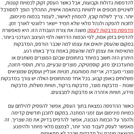
להדפסות גדולות וקבועות, אבל כאשר העסק זקוק לכמויות קטנות,
לשינויים תכופים או לתוויות בהתאמה אישית, התהליך הופך למסורבל
יותר. צריך לשלוח קובץ, להמתין לאישור, לעמוד בכמות מינימום,
לחכות להפקה ולנהל מלאי שלא תמיד יישאר רלוונטי לאורך זמן.
מדפסת מדבקות לעסק
משנה את צורת העבודה הזו. היא מאפשרת
להדפיס בזמן אמת, לפי הכמות הדרושה ולפי העיצוב העדכני ביותר.
במקום שהעסק יתאים את עצמו למה שכבר הודפס, המדבקות
מתאימות את עצמן למה שהעסק באמת צריך באותו רגע.
היתרון הזה חשוב במיוחד בתחומים שבהם המוצרים משתנים או
מתעדכנים: מזון, קוסמטיקה, מוצרים טבעיים, נרות, תוספי תזונה,
מוצרי מעבדה, אריזות ממותגות, חנויות אונליין ועסקים שמוציאים
משלוחים באופן קבוע. בכל אחד מהתחומים האלה יש צורך במדבקות
שונות - מדבקות מוצר, מדבקות ברקוד, תוויות משלוח, מדבקות
מידע, תוויות אזהרה או מדבקות למבצעים.
כאשר ההדפסה נמצאת בתוך העסק, אפשר להפסיק להילחם עם
כמויות מינימום ועם זמני המתנה. במקום לתכנן חודשים קדימה
ולהמר על הכמות הנכונה, אפשר להדפיס בדיוק את מה שצריך. זה
מאפשר לעסק לעבוד מהר יותר, לצמצם מלאי מיותר ולהימנע
מהוצאה חוזרת על מדבקות שכבר לא מתאימות.