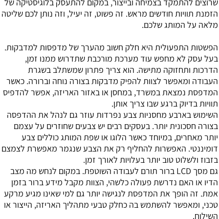
שרוצים להתמקד בצמיחה ובייצור, במקום להתעסק בלוגיסטיקה של
הזמנת תוויות חודשים מראש. זה פשוט, זה יעיל, וזה נותן לכם שליטה
מלאה על המותג שלכם.
הפשטות התפעולית היא חלק חשוב מהערך של מדפסות למדבקות.
בעל עסק לא מחפש עוד מערכת מורכבת שתדרוש ממנו זמן,
הדרכות ותחזוקה מתישה. הוא צריך פתרון שמשתלב בשגרת
העבודה ומאפשר לצוות להפיק מדבקות בצורה נוחה וברורה. כאשר
המדפסת נמצאת במשרד, במחסן או באזור האריזה, אפשר להדפיס
תוויות בדיוק ברגע שבו צריך אותן.
השימוש בארבע מחסניות צבע נפרדות עוזר גם לנהל את ההדפסה
בצורה חסכונית יותר. בעסקים רבים יש צבעים שחוזרים על עצמם
יותר מאחרים, במיוחד כאשר הלוגו או שפת המותג כוללים צבע
דומיננטי. האפשרות להחליף רק את הצבע שנגמר מאפשרת לצמצם
בזבוז ולשלוט טוב יותר בעלויות לאורך זמן.
גם מסך LCD ברור תורם לעבודה השוטפת. במקום לנחש מה מצב
הדיו או האם נדרשת פעולה כלשהי, הצוות מקבל מידע ברור בזמן
אמת. זה הופך את המדפסת לנגישה יותר גם למי שאינו מגיע מרקע
טכני, ומאפשר להשתמש בה כחלק טבעי מתהליך האריזה, הייצור או
השילוח.