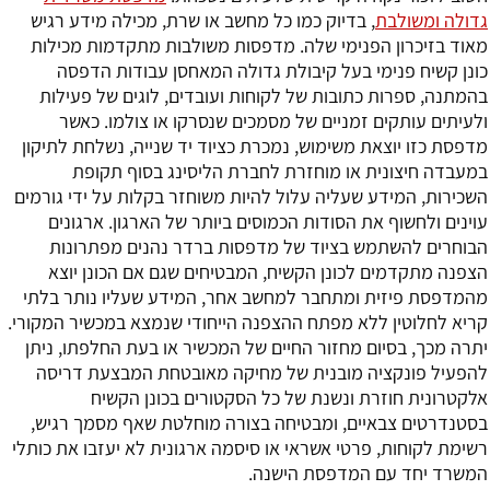
גדולה ומשולבת
, בדיוק כמו כל מחשב או שרת, מכילה מידע רגיש
מאוד בזיכרון הפנימי שלה. מדפסות משולבות מתקדמות מכילות
כונן קשיח פנימי בעל קיבולת גדולה המאחסן עבודות הדפסה
בהמתנה, ספרות כתובות של לקוחות ועובדים, לוגים של פעילות
ולעיתים עותקים זמניים של מסמכים שנסרקו או צולמו. כאשר
מדפסת כזו יוצאת משימוש, נמכרת כציוד יד שנייה, נשלחת לתיקון
במעבדה חיצונית או מוחזרת לחברת הליסינג בסוף תקופת
השכירות, המידע שעליה עלול להיות משוחזר בקלות על ידי גורמים
עוינים ולחשוף את הסודות הכמוסים ביותר של הארגון. ארגונים
הבוחרים להשתמש בציוד של מדפסות ברדר נהנים מפתרונות
הצפנה מתקדמים לכונן הקשיח, המבטיחים שגם אם הכונן יוצא
מהמדפסת פיזית ומתחבר למחשב אחר, המידע שעליו נותר בלתי
קריא לחלוטין ללא מפתח ההצפנה הייחודי שנמצא במכשיר המקורי.
יתרה מכך, בסיום מחזור החיים של המכשיר או בעת החלפתו, ניתן
להפעיל פונקציה מובנית של מחיקה מאובטחת המבצעת דריסה
אלקטרונית חוזרת ונשנת של כל הסקטורים בכונן הקשיח
בסטנדרטים צבאיים, ומבטיחה בצורה מוחלטת שאף מסמך רגיש,
רשימת לקוחות, פרטי אשראי או סיסמה ארגונית לא יעזבו את כותלי
המשרד יחד עם המדפסת הישנה.