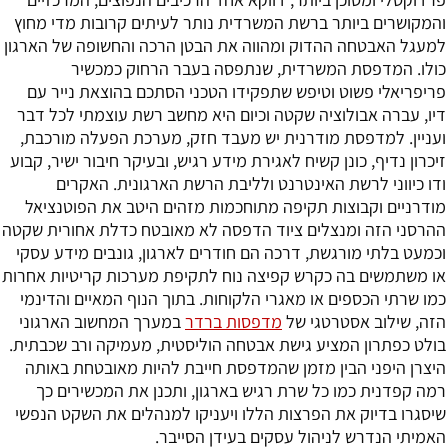
והמקושרים ביותר ברשת המשרדית נותר לעיתים קרובות מדי מחוץ
למעגל האבטחה ההדוק ומהווה את הבטן הרכה והחשופה של הארגון
כולו. המדפסת המשרדית, שנתפסה בעבר הרחוק כמכשיר
פריפריאלי פשוט וטיפש שתפקידו הטכני הסתכם בהוצאת נייר עם
דיו, עברה אבולוציה שקטה וכיום היא מחשב רשת עוצמתי לכל דבר
ועניין. למדפסת מודרנית יש מעבד חזק, מערכת הפעלה מורכבת,
זיכרון נדיף, כונן קשיח לאגירת מידע רגיש, ובעיקר חיבור ישיר, קבוע
ודו כיווני לרשת האינטרנט ולליבת הרשת הארגונית. האקרים
מודרניים וקבוצות תקיפה מתוחכמות מזהים היטב את הפוטנציאל
ההרסני הזה ומנצלים ציוד הדפסה לא מאובטח כדלת אחורית שקטה
וכמעט בלתי מורגשת, דרכה הם חודרים לארגון, גונבים מידע עסקי
או משתמשים בה כקרש קפיצה נוח לתקיפת מערכות קריטיות אחרות
כמו שרתי הכספים או מאגרי הלקוחות. בתוך הנוף המאיים והדינמי
הזה, שילוב אסטרטגי של
מדפסות ברדר
במערך המחשוב הארגוני
בולט כפתרון המציע גישת אבטחה הוליסטית, מעמיקה ורב שכבתית.
היצרן היפני הבין מזמן שהמדפסת חייבת להיות מאובטחת באותה
רמה קפדנית כמו כל שרת רגיש בארגון, ותכנן את המכשירים כך
שיסגרו בדיוק את הפרצות הללו ויעניקו למנהלים את השקט הנפשי
האמיתי הנדרש לניהול עסקים בעידן הסייבר.