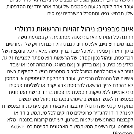
עובד אחד לוקח בטעות מסמכים של עובד אחר יחד עם ההדפסות
שלו, תרחיש נפוץ ומתסכל במשרדים עמוסים.
איום מבפנים: ניהול זהויות והרשאות גרנולרי
ההגנה על המידע הארגוני אינה מסתכמת רק במניעת גישה
מגורמים חיצוניים, אלא מחייבת גם ניהול חכם ומדויק של המורשים
בתוך הארגון פנימה. לא כל עובד צריך גישה מלאה לכל פונקציה של
המדפסת, וניהול נכון וקפדני של הרשאות הוא מפתח למניעת זליגת
מידע פנימית, בין אם בזדון ובין אם בשוגג. מתמחה זמני או עובד
זוטר לא אמור להיות מסוגל לסרוק מסמכים רגישים לתיקיות רשת
אישיות של ההנהלה הבכירה, ועובד במחלקת לוגיסטיקה או במחסן
לא בהכרח צריך הרשאה להדפסת צבע יקרה או לשליחת פקסים
בינלאומיים ללא פיקוח. הטמעת מדפסות ברדר ברשת הארגונית
מאפשרת לאנשי המחשוב שימוש במערכת ניהול משתמשים
מתקדמת, גמישה וגרנולרית בצורה יוצאת דופן. מערכת זו מאפשרת
למנהל ה-IT להגדיר פרופילים מדויקים לכל משתמש בודד או
לקבוצות משתמשים שלמות בארגון, לעיתים קרובות בסנכרון מלא
ואוטומטי עם רשימת המשתמשים הארגונית הקיימת כמו Active
Directory.