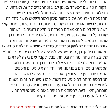
ההיברידי והחללים המשותפים, שבו אורחים, ספקים, יועצים חיצוניים
ולקוחות מגיעים למשרד באופן קבוע ומתחברים לרשת האלחוטית
כדי לעבוד. חיבור של מכשיר זר, לא מנוהל ולא מוכר לרשת
ההדפסה הארגונית עלול להוות סיכון חמור ולשמש כגשר לחדירת
נוזקות לרשת הפנימית הרגישה. מדפסות ברדר תומכות בפרוטוקולי
רשת מתקדמים המאפשרים הפרדה מוחלטת ולוגית בין רשתות
שונות על גבי אותה תשתית פיזית. ניתן להגדיר את המדפסת כך
שתשרת במקביל גם את הרשת הארגונית המאובטחת וגם רשת
אורחים נפרדת לחלוטין ומבודדת, מבלי לאפשר שום זליגת מידע או
תקשורת ביניהן. כך, ספק שמגיע לפגישה יכול להדפיס מסמך מהנייד
שלו בצורה נוחה, מהירה ובטוחה, מבלי לקבל שום גישה לשרתים
הפנימיים או למאגרי המידע של הארגון דרך המדפסת. בנוסף,
המכשירים מצוידים במנגנוני זיהוי חדירה אוטומטיים וחכמים
המנטרים באופן קבוע ורציף את ניסיונות הגישה למכשיר. אם
המדפסת מזהה דפוס פעולה חשוד, כמו ניסיונות חוזרים ונשנים
לפרוץ את סיסמת הניהול או תעבורת רשת חריגה מכתובות לא
מוכרות, היא יודעת לחסום את הגישה באופן אוטומטי ולהתריע
למנהל המערכת בזמן אמת על ניסיון התקיפה.
חשוב לזכור נקודה קריטית שלעיתים נשכחת:
מדפסת משרדית