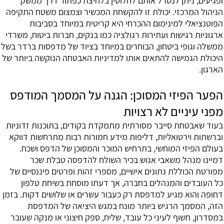
ופגיעים, ניתן לנטרל אותם לחלוטין בלחיצת כפתור דרך ממשק
הניהול המרכזי. יכולת זו להקשחת המכשיר וצמצום משטח התקיפה
הפוטנציאלי למינימום ההכרחי היא קריטית במיוחד בסביבות
ארגוניות רגישות ועתירות רגולציה כמו בנקים, חברות ביטוח, משרדי
ממשלה וגופי ביטחון, הבוחרים במיוחד בציוד של מדפסות ברדר בשל
היכולת הגמישה להתאים אותו למדיניות האבטחה הנוקשה ביותר של
הארגון.
הפער הפיזי המסוכן: הגנה על המסמך המודפס
מפני עיניים לא רצויות
בעוד שאבטחת סייבר מסורתית מתמקדת בקודים, בתוכנות זדוניות
וברשתות וירטואליות, דליפות מידע חמורות רבות מתרחשות דווקא
בעולם הפיזי המוחשי, בתרחיש המוכר והמסוכן של הדפס ושכח.
דמיינו מנהל משאבי אנוש בכיר השולח להדפסה טבלת שכר
מפורטת הכוללת נתונים אישיים, מספרי זהות ופרטים פיננסיים של
כל העובדים והמנהלים בחברה, אך דעתו מוסחת בשיחת טלפון
דחופה והוא מגיע למדפסת רק כעבור עשרים או שלושים דקות. בזמן
הזה, המסמך הרגיש ביותר מונח במגש היציאה של המדפסת
במסדרון, חשוף לעיני כל עובד, שליח, ספק חיצוני או מנקה שעובר