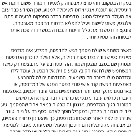
במקרה במקום. זוהי פרצת אבטחה קלאסית וחמורה ששום חומת אש
דיגיטלית או תוכנת אנטי וירוס לא יכולה למנוע, שכן המידע כבר עזב
את העולם הדיגיטלי המוגן. מדפסות ברדר מספקות לבעיה זו פתרון
אלגנטי, פשוט ליישום ויעיל להפליא בדמות הדפסה מאובטחת.
פונקציה זו משנה את כלל זרימת העבודה במשרד והופכת אותה
לבטוחה והרמטית יותר.
כאשר משתמש שולח מסמך רגיש להדפסה, המידע אינו מודפס
מיידית כפי שקורה במדפסות רגילות, אלא נשלח לזיכרון המדפסת
וממתין שם במצב מוצפן ושמור. ההדפסה בפועל מתבצעת רק כאשר
המשתמש ששלח את הקובץ מגיע פיזית אל המכשיר, עומד לידו
ומזדהה מולו בצורה חד משמעית. ההזדהות יכולה להתבצע
באמצעות הקשת קוד אישי סודי במסך המגע של המדפסת, או
בארגונים מתקדמים יותר המשתמשים בתגי עובד חכמים, באמצעות
העברת כרטיס עובד מגנטי או כרטיס קרבה בקורא הכרטיסים
המובנה בגוף המדפסת. מנגנון זה מבטיח במאה אחוז שהמסמך יגיע
לידיים הנכונות בלבד, ובמקביל חוסך לארגון כסף רב על נייר וטונר
שנזרקים לפח לאחר שנשכחו במדפסת, כך שהארגון מרוויח פעמיים,
גם אבטחה מקסימלית וגם חיסכון תפעולי משמעותי. מעבר למניעת
חשיפת מידע, המנגנון מונע גם מצבים של בלבול ואי סדר שבהם