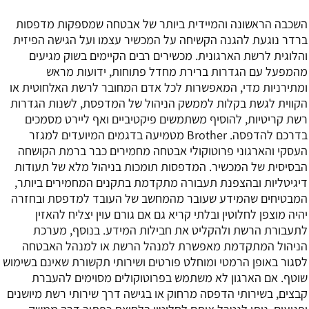
השכבה הראשונה והמיידית ביותר של אבטחה שמספקות מדפסות
ברדר נוגעת להגנה הקשיחה על המכשיר עצמו ועל הגישה הפיזית
והלוגית לרשת הארגונית. מכשירים רבים הקיימים בשוק מגיעים
מהמפעל עם הגדרות ברירת מחדל פתוחות, ידועות מראש
ומתירניות מדי, המאפשרות לכל אדם המחובר לרשת האלחוטית או
הקווית לגשת בקלות לממשק הניהול של המדפסת, לשנות הגדרות
רשת קריטיות, להוסיף משתמשים פיקטיביים ואף ליירט מסמכים
בדרכם להדפסה. Brother מטמיעה בדגמים המיועדים למגזר
העסקי והארגוני פרוטוקולי אבטחה מחמירים כבר ברמת הקושחה
הבסיסית של המכשיר. המדפסות תומכות בניהול מלא של תעודות
דיגיטליות ובהצפנת תעבורה מתקדמת בתקנים המחמירים ביותר,
המבטיחים שהמידע שעובר מהמחשב של העובד למדפסת ובחזרה
יהיה מוצפן לחלוטין ובלתי קריא גם אם גורם עוין יצליח להאזין
לתעבורת הרשת ולהקליט את חבילות המידע. בנוסף, מערכת
הניהול המתקדמת מאפשרת למנהל הרשת או למנהל האבטחה
לסגור באופן הרמטי ומוחלט פורטים ושירותי תקשורת שאינם בשימוש
שוטף. אם הארגון לא משתמש בפרוטוקולים מסוימים להעברת
קבצים, בשירותי הדפסה מרחוק או בגישה דרך שירותי רשת מיושנים